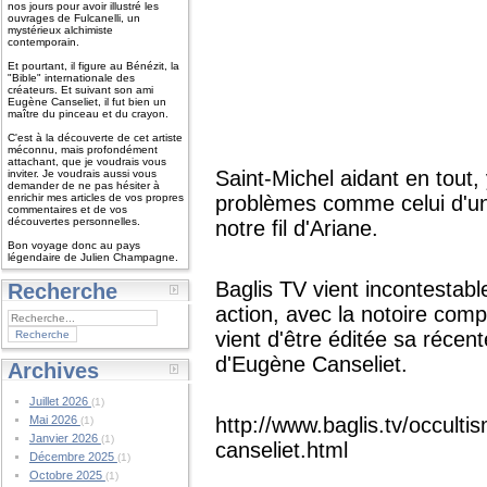
nos jours pour avoir illustré les
ouvrages de Fulcanelli, un
mystérieux alchimiste
contemporain.
Et pourtant, il figure au Bénézit, la
"Bible" internationale des
créateurs. Et suivant son ami
Eugène Canseliet, il fut bien un
maître du pinceau et du crayon.
C'est à la découverte de cet artiste
méconnu, mais profondément
attachant, que je voudrais vous
Saint-Michel aidant en tout,
inviter. Je voudrais aussi vous
demander de ne pas hésiter à
enrichir mes articles de vos propres
problèmes comme celui d'un
commentaires et de vos
découvertes personnelles.
notre fil d'Ariane.
Bon voyage donc au pays
légendaire de Julien Champagne.
Baglis TV vient incontesta
Recherche
action, avec la notoire comp
vient d'être éditée sa récente
d'Eugène Canseliet.
Archives
Juillet 2026
(1)
Mai 2026
http://www.baglis.tv/occult
(1)
Janvier 2026
(1)
canseliet.html
Décembre 2025
(1)
Octobre 2025
(1)