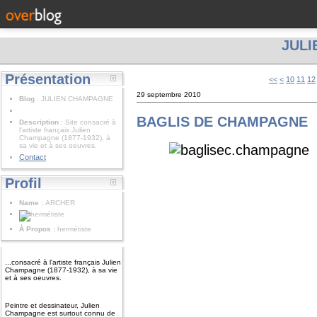
JUL
Présentation
<<
<
10
11
12
29 septembre 2010
Blog
: JULIEN CHAMPAGNE
BAGLIS DE CHAMPAGNE
Description
: Site consacré à
l'artiste français Julien
Champagne (1877-1932), à
sa vie et à ses oeuvres.
Contact
Profil
Name :
ARCHER
À Propos :
hermétiste
...consacré à l'artiste français Julien
Champagne (1877-1932), à sa vie
et à ses oeuvres.
Peintre et dessinateur, Julien
Champagne est surtout connu de