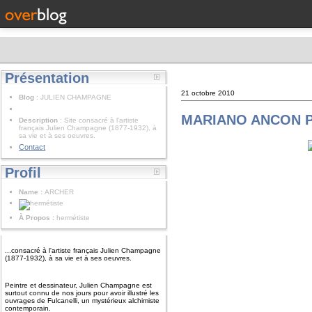
Présentation
21 octobre 2010
Blog
: JULIEN CHAMPAGNE
MARIANO ANCON P
Description
: Site consacré à l'artiste
français Julien Champagne (1877-1932), à
sa vie et à ses oeuvres.
Contact
Profil
Name :
ARCHER
À Propos :
hermétiste
...consacré à l'artiste français Julien Champagne
(1877-1932), à sa vie et à ses oeuvres.
Peintre et dessinateur, Julien Champagne est
surtout connu de nos jours pour avoir illustré les
ouvrages de Fulcanelli, un mystérieux alchimiste
contemporain.