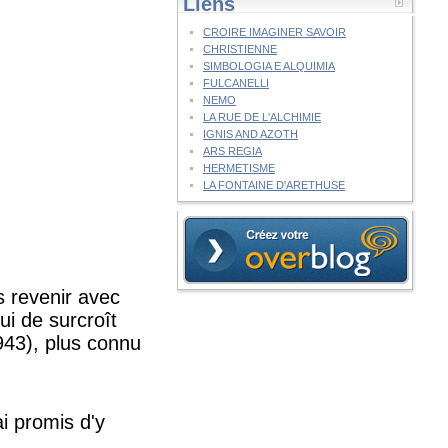
Liens
CROIRE IMAGINER SAVOIR
CHRISTIENNE
SIMBOLOGIA E ALQUIMIA
FULCANELLI
NEMO
LA RUE DE L'ALCHIMIE
IGNIS AND AZOTH
ARS REGIA
HERMETISME
LA FONTAINE D'ARETHUSE
s revenir avec
i de surcroît
943), plus connu
i promis d'y