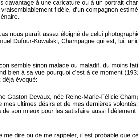
 davantage à une caricature ou à un portrait-char
n, vraisemblablement fidèle, d'un compagnon esti
énaire.
 cas nous paraît assez éloigné de celui photograp
el Dufour-Kowalski, Champagne qui est, lui, anim
n semble sinon malade ou maladif, du moins fati
nd bien à sa vue pourquoi c'est à ce moment (1931)
t déjà évoqué:
e Gaston Devaux, née Reine-Marie-Félicie Champa
 mes ultimes désirs et de mes dernières volontés. 
 de son mieux pour les satisfaire aussi fidèlement q
de me dire ou de me rappeler, il est probable que c