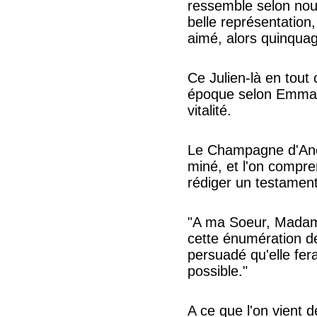
ressemble selon nous
belle représentatio
aimé, alors quinquag
Ce Julien-là en tout
époque selon Emmanu
vitalité.
Le Champagne d'Anco
miné, et l'on compre
rédiger un testamen
"A ma Soeur, Madam
cette énumération de
persuadé qu'elle fera
possible."
A ce que l'on vient 