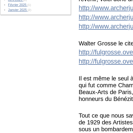
Février 2025
(1)
http://www.archer
Janvier 2025
(2)
http://www.archer
http://www.archer
Walter Grosse le cit
http://fulgrosse.ov
http://fulgrosse.ov
Il est même le seul à
qui fut comme Champ
Beaux-Arts de Paris, 
honneurs du Bénézit
Tout ce que nous savi
de 1929 des Artistes
sous un bombardemen