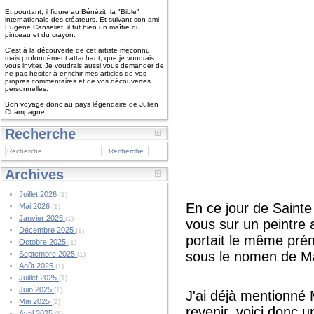
Et pourtant, il figure au Bénézit, la "Bible"
internationale des créateurs. Et suivant son ami
Eugène Canseliet, il fut bien un maître du
pinceau et du crayon.
C'est à la découverte de cet artiste méconnu,
mais profondément attachant, que je voudrais
vous inviter. Je voudrais aussi vous demander de
ne pas hésiter à enrichir mes articles de vos
propres commentaires et de vos découvertes
personnelles.
Bon voyage donc au pays légendaire de Julien
Champagne.
Recherche
Archives
Juillet 2026
(1)
En ce jour de Sainte
Mai 2026
(1)
Janvier 2026
(1)
vous sur un peintre 
Décembre 2025
(1)
portait le même pré
Octobre 2025
(1)
sous le nomen de M
Septembre 2025
(1)
Août 2025
(1)
Juillet 2025
(1)
Juin 2025
(1)
J'ai déjà mentionné 
Mai 2025
(2)
revenir, voici donc 
Avril 2025
(1)