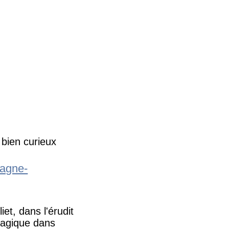
 bien curieux
pagne-
et, dans l'érudit
magique dans