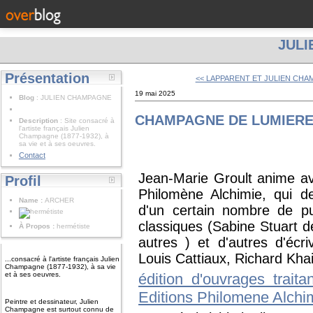
JUL
Présentation
<< LAPPARENT ET JULIEN CH
19 mai 2025
Blog
: JULIEN CHAMPAGNE
CHAMPAGNE DE LUMIER
Description
: Site consacré à
l'artiste français Julien
Champagne (1877-1932), à
sa vie et à ses oeuvres.
Contact
Jean-Marie Groult anime av
Profil
Philomène Alchimie, qui d
Name :
ARCHER
d'un certain nombre de pub
classiques (Sabine Stuart d
À Propos :
hermétiste
autres ) et d'autres d'écr
Louis Cattiaux, Richard Kha
...consacré à l'artiste français Julien
Champagne (1877-1932), à sa vie
et à ses oeuvres.
édition d'ouvrages trait
Editions Philomene Alchim
Peintre et dessinateur, Julien
Champagne est surtout connu de