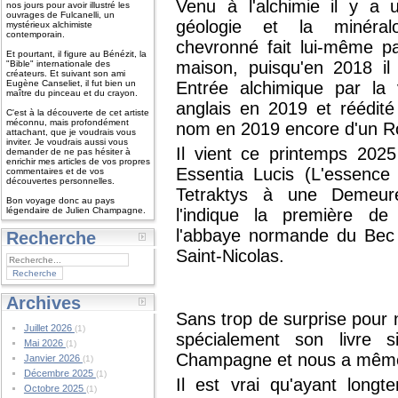
Venu à l'alchimie il y a 
nos jours pour avoir illustré les
ouvrages de Fulcanelli, un
géologie et la minéralo
mystérieux alchimiste
contemporain.
chevronné fait lui-même p
Et pourtant, il figure au Bénézit, la
maison, puisqu'en 2018 il
"Bible" internationale des
créateurs. Et suivant son ami
Eugène Canseliet, il fut bien un
Entrée alchimique par la 
maître du pinceau et du crayon.
anglais en 2019 et réédité
C'est à la découverte de cet artiste
méconnu, mais profondément
nom en 2019 encore d'un R
attachant, que je voudrais vous
inviter. Je voudrais aussi vous
Il vient ce printemps 2025 
demander de ne pas hésiter à
enrichir mes articles de vos propres
Essentia Lucis (L'essence 
commentaires et de vos
découvertes personnelles.
Tetraktys à une Demeur
Bon voyage donc au pays
légendaire de Julien Champagne.
l'indique la première de
l'abbaye normande du Bec H
Recherche
Saint-Nicolas.
Archives
Sans trop de surprise pour
Juillet 2026
(1)
spécialement son livre s
Mai 2026
(1)
Champagne et nous a même fa
Janvier 2026
(1)
Décembre 2025
(1)
Il est vrai qu'ayant longt
Octobre 2025
(1)