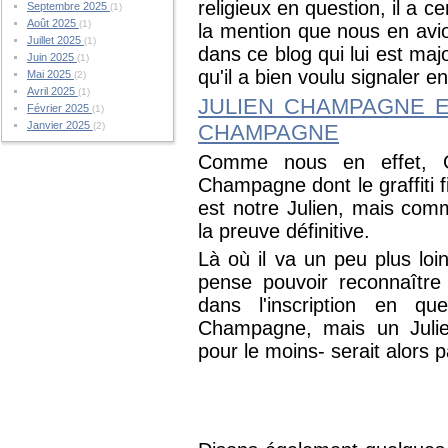
religieux en question, il a c
Septembre 2025
(1)
Août 2025
(1)
la mention que nous en avion
Juillet 2025
(1)
dans ce blog qui lui est maj
Juin 2025
(1)
qu'il a bien voulu signaler 
Mai 2025
(2)
Avril 2025
(1)
JULIEN CHAMPAGNE E
Février 2025
(1)
Janvier 2025
(2)
CHAMPAGNE
Comme nous en effet, G
Champagne dont le graffiti f
est notre Julien, mais com
la preuve définitive.
Là où il va un peu plus loi
pense pouvoir reconnaître 
dans l'inscription en q
Champagne, mais un Juli
pour le moins- serait alors p