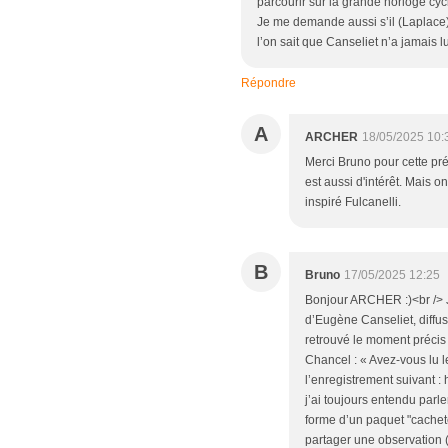
parcourir sur la grande horloge cyc
Je me demande aussi s’il (Laplace
l’on sait que Canseliet n’a jamais l
Répondre
A
ARCHER
18/05/2025 10:
Merci Bruno pour cette préc
est aussi d'intérêt. Mais o
inspiré Fulcanelli.
B
Bruno
17/05/2025 12:25
Bonjour ARCHER :)<br /> J
d’Eugène Canseliet, diffus
retrouvé le moment précis
Chancel : « Avez-vous lu l
l’enregistrement suivant :
j’ai toujours entendu parl
forme d’un paquet "cacheté
partager une observation (q