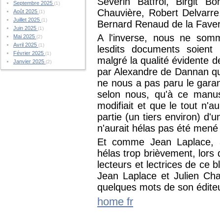
Séverin Batfroi, Birgit B
Septembre 2025
(1)
Chauvière, Robert Delvarre,
Août 2025
(1)
Juillet 2025
(1)
Bernard Renaud de la Faveri
Juin 2025
(1)
A l'inverse, nous ne somm
Mai 2025
(2)
Avril 2025
(1)
lesdits documents soient 
Février 2025
(1)
malgré la qualité évidente d
Janvier 2025
(2)
par Alexandre de Dannan qui 
ne nous a pas paru le garant
selon nous, qu'à ce manusc
modifiait et que le tout n'a
partie (un tiers environ) d'u
n'aurait hélas pas été mené 
Et comme Jean Laplace, a
hélas trop brièvement, lors 
lecteurs et lectrices de ce 
Jean Laplace et Julien Cha
quelques mots de son édit
home fr