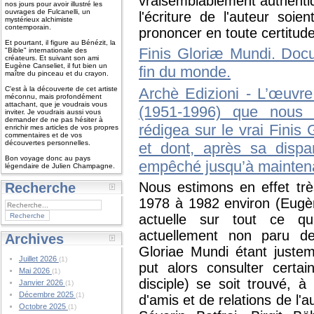
vraisemblablement authentiq
nos jours pour avoir illustré les
ouvrages de Fulcanelli, un
l'écriture de l'auteur soie
mystérieux alchimiste
contemporain.
prononcer en toute certitude
Et pourtant, il figure au Bénézit, la
Finis Gloriæ Mundi. Docu
"Bible" internationale des
créateurs. Et suivant son ami
Eugène Canseliet, il fut bien un
fin du monde.
maître du pinceau et du crayon.
C'est à la découverte de cet artiste
Archè Edizioni - L’œuvre
méconnu, mais profondément
attachant, que je voudrais vous
(1951-1996) que nous p
inviter. Je voudrais aussi vous
demander de ne pas hésiter à
rédigea sur le vrai Finis
enrichir mes articles de vos propres
commentaires et de vos
découvertes personnelles.
et dont, après sa dispa
Bon voyage donc au pays
empêché jusqu’à maintenan
légendaire de Julien Champagne.
Nous estimons en effet trè
Recherche
1978 à 1982 environ (Eugèn
actuelle sur tout ce qu
actuellement non paru de 
Archives
Gloriae Mundi étant juste
Juillet 2026
(1)
put alors consulter certa
Mai 2026
(1)
disciple) se soit trouvé, à 
Janvier 2026
(1)
Décembre 2025
(1)
d'amis et de relations de l'
Octobre 2025
(1)