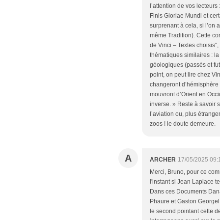
l’attention de vos lecteurs
Finis Gloriae Mundi et cert
surprenant à cela, si l’on
même Tradition). Cette co
de Vinci – Textes choisis"
thématiques similaires : l
géologiques (passés et fut
point, on peut lire chez 
changeront d’hémisphère 
mouvront d’Orient en Occi
inverse. » Reste à savoir s
l’aviation ou, plus étrang
zoos ! le doute demeure.
A
ARCHER
17/05/2025 09:
Merci, Bruno, pour ce com
l'instant si Jean Laplace t
Dans ces Documents Danan
Phaure et Gaston Georgel,
le second pointant cette d