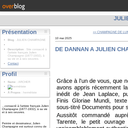
JUL
Présentation
<< CHAMPAGNE DE LU
10 mai 2025
Blog
: JULIEN CHAMPAGNE
DE DANNAN A JULIEN C
Description
: Site consacré à
l'artiste français Julien
Champagne (1877-1932), à
sa vie et à ses oeuvres.
Contact
Profil
Grâce à l'un de vous, que n
Name :
ARCHER
avons appris récemment la
À Propos :
hermétiste
inédit de Jean Laplace, pu
Finis Gloriae Mundi, text
sous-titré Documents pour se
...consacré à l'artiste français Julien
Champagne (1877-1932), à sa vie
et à ses oeuvres.
Aussitôt commandé auprè
Tarente, le petit ouvrage
Peintre et dessinateur, Julien
Champagne est surtout connu de