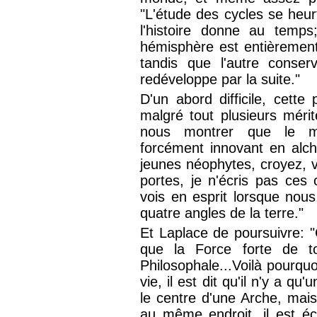
"L'étude des cycles se heu
l'histoire donne au temps
hémisphère est entièrement
tandis que l'autre conser
redéveloppe par la suite."
D'un abord difficile, cet
malgré tout plusieurs méri
nous montrer que le mil
forcément innovant en alchim
jeunes néophytes, croyez, v
portes, je n'écris pas ces
vois en esprit lorsque nou
quatre angles de la terre."
Et Laplace de poursuivre: "C
que la Force forte de to
Philosophale...Voilà pourquo
vie, il est dit qu'il n'y a q
le centre d'une Arche, mai
au même endroit, il est éc