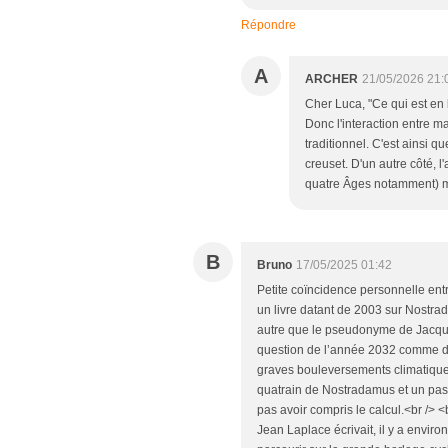
Répondre
A
ARCHER
21/05/2026 21:
Cher Luca, "Ce qui est en
Donc l'interaction entre 
traditionnel. C'est ainsi q
creuset. D'un autre côté, 
quatre Âges notamment) m
B
Bruno
17/05/2025 01:42
Petite coïncidence personnelle ent
un livre datant de 2003 sur Nostra
autre que le pseudonyme de Jacques 
question de l’année 2032 comme da
graves bouleversements climatiques
quatrain de Nostradamus et un pas
pas avoir compris le calcul.<br /> <b
Jean Laplace écrivait, il y a enviro