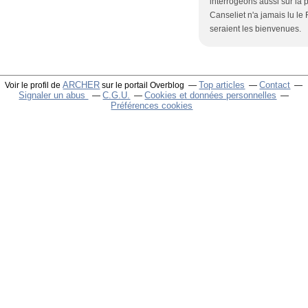
interrogeons aussi sur la p
Canseliet n'a jamais lu le 
seraient les bienvenues.
ARCHER
Top articles
Contact
Voir le profil de
sur le portail Overblog
Signaler un abus
C.G.U.
Cookies et données personnelles
Préférences cookies