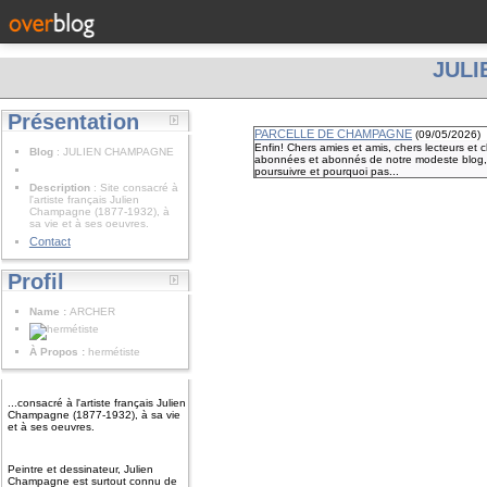
JUL
Présentation
PARCELLE DE CHAMPAGNE
(
09/05/2026
)
Enfin! Chers amies et amis, chers lecteurs et 
Blog
: JULIEN CHAMPAGNE
abonnées et abonnés de notre modeste blog, v
poursuivre et pourquoi pas...
Description
: Site consacré à
l'artiste français Julien
Champagne (1877-1932), à
sa vie et à ses oeuvres.
Contact
Profil
Name :
ARCHER
À Propos :
hermétiste
...consacré à l'artiste français Julien
Champagne (1877-1932), à sa vie
et à ses oeuvres.
Peintre et dessinateur, Julien
Champagne est surtout connu de