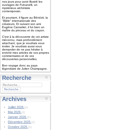
nos jours pour avoir illustré les
ouvrages de Fulcanelli, un
mystérieux alchimiste
contemporain.
Et pourtant, il figure au Bénézit, la
"Bible" internationale des
créateurs. Et suivant son ami
Eugène Canseliet, il fut bien un
maître du pinceau et du crayon.
C'est à la découverte de cet artiste
méconnu, mais profondément
attachant, que je voudrais vous
inviter. Je voudrais aussi vous
demander de ne pas hésiter à
enrichir mes articles de vos propres
commentaires et de vos
découvertes personnelles.
Bon voyage donc au pays
légendaire de Julien Champagne.
Recherche
Archives
Juillet 2026
(1)
Mai 2026
(1)
Janvier 2026
(1)
Décembre 2025
(1)
Octobre 2025
(1)