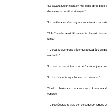
"Le savant auteur instilla en moi, page après page,
d'une exacte pureté et si simple."
"La matière vive s'est toujours soumise aux vicissitu
"Si le Chevalier avait été un adepte, il aurait réser
facile."
"Tu étais le plus grand trésor qui pouvait être au 
matérielle."
"La mort me surprit tant, moi qui l'avais toujours co
"Le feu s'éteint lorsque l'oeuvre se consume."
"Vanités, illusions, erreurs, mes nom et prénoms s'
cendres."
"Tu posséderais le triple don de sagesse, fortune et fé