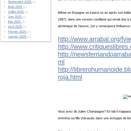
Septembre 2025
(1)
Août 2025
(1)
Juillet 2025
(1)
Même en Espagne où il parut un an après son édition 
Juin 2025
(1)
1987), dans une version castillane qui serait due à 
Mai 2025
(2)
alchimique de l'œuvre, (on y remarquera l'influence
Avril 2025
(1)
Février 2025
(1)
Janvier 2025
(2)
http://www.arrabal.org/fvi
http://www.critiqueslibres
http://newsfernandoarraba
ml
http://librerohumanoide.b
roja.html
Vous avez dit Julien Champagne? En fait il n'apparaî
emmène sa fille Vulcasaïs dans une échoppe de liv