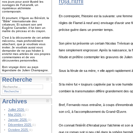
roja.html
nos jours pour avoir illustré les
ouvrages de Fulcanelli, un
mystérieux alchimiste
contemporain.
En contrepoint, l'histoire est la suivante: une femm
Et pourtant, il figure au Bénézit, la
"Bible" internationale des
règles de Flamel à neuf ans) envisage d'avoir une fil
créateurs. Et suivant son ami
Eugène Canseliet, il fut bien un
précise guère dans un premier temps.
maître du pinceau et du crayon.
C'est à la découverte de cet artiste
méconnu, mais profondément
Son père lui présente un certain Nicolas Trévisan qu'
attachant, que je voudrais vous
inviter. Je voudrais aussi vous
faire simplement engrosser. Après la naissance, la
demander de ne pas hésiter à
enrichir mes articles de vos propres
l'étude et préfère contempler les gravures de Juli
commentaires et de vos
découvertes personnelles.
Bon voyage donc au pays
légendaire de Julien Champagne.
Sous la férule de sa mère, « elle apprit rapidement
Recherche
Si la mère fut « toujours captivée par la voie humid
combien la transmutation diffère grandement des o
Archives
Bref, Fernando nous entraîne, à coups d'innombrab
Juillet 2026
(1)
son crû, à l'accomplissement du Grand-Œuvre.
Mai 2026
(1)
Janvier 2026
(1)
Décembre 2025
(1)
On connait l'intérêt d'Arrabal pour l'alchimie et son 
Octobre 2025
(1)
que ce roman soit si peu cité dans la sphère hermét