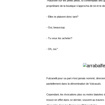
"Haussée sur tes petits pieds, tu contemplais des 
propriétaire de la boutique s'approcha de toi et te 
- Elles te plaisent donc tant?
- Oui, beaucoup.
- Tu veux les acheter?
- Oh, oui."
Fulcanelli pour sa part n'est jamais nommé, direc
partiellement dans la dénomination de Vulcasaïs.
Cependant, les évocations plus ou moins biaisées
trouve en effet dans ce dernier, souvent au traver