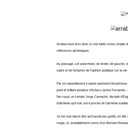
Arrabal nous livre donc ici une fable certes emplie 
références alchimiques.
Au passage, cet anarchiste, de droite, de gauche, d'
satire et de l'emprise de l'opinion publique sur la vie
Par où naturellement il rejoint aisément l'ésotérism
point le brillant amateur d'échecs qu'est Fernando, -
l'art royal, un certain Jorge Camacho, disciple d'Eu
d'alchimie qu'il soit, est-il proche de l'alchimie traditi
Je me suis laissé dire qu'il aurait peu goûté, en fait
rouge, et probablement connu d'un Bernard Renaud,