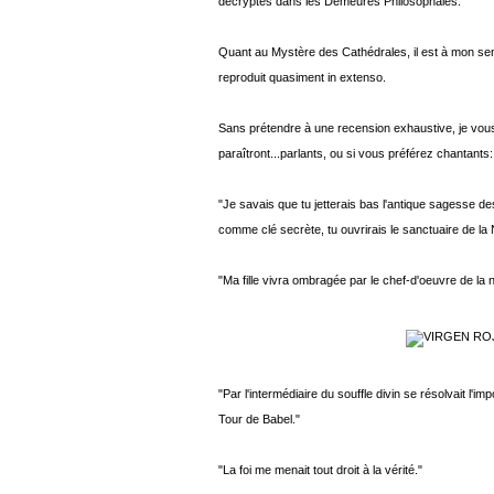
décryptés dans les Demeures Philosophales.
Quant au Mystère des Cathédrales, il est à mon se
reproduit quasiment in extenso.
Sans prétendre à une recension exhaustive, je vous
paraîtront...parlants, ou si vous préférez chantants:
"Je savais que tu jetterais bas l'antique sagesse des
comme clé secrète, tu ouvrirais le sanctuaire de la 
"Ma fille vivra ombragée par le chef-d'oeuvre de la na
"Par l'intermédiaire du souffle divin se résolvait l'i
Tour de Babel."
"La foi me menait tout droit à la vérité."