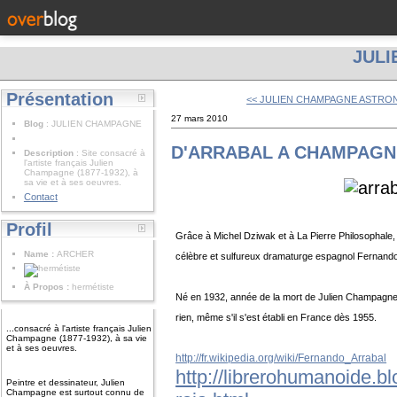
JUL
Présentation
<< JULIEN CHAMPAGNE ASTR
27 mars 2010
Blog
: JULIEN CHAMPAGNE
D'ARRABAL A CHAMPAGN
Description
: Site consacré à
l'artiste français Julien
Champagne (1877-1932), à
sa vie et à ses oeuvres.
Contact
Profil
Grâce à Michel Dziwak et à La Pierre Philosophale, 
Name :
ARCHER
célèbre et sulfureux dramaturge espagnol Fernando 
À Propos :
hermétiste
Né en 1932, année de la mort de Julien Champagne, il
rien, même s'il s'est établi en France dès 1955.
...consacré à l'artiste français Julien
Champagne (1877-1932), à sa vie
et à ses oeuvres.
http://fr.wikipedia.org/wiki/Fernando_Arrabal
http://librerohumanoide.b
Peintre et dessinateur, Julien
Champagne est surtout connu de