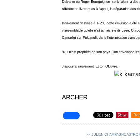
Delvarre ou Roger Bourguignon se livraient à des m
références livresques à l'appui, la séparation des té
Initialement destinée à FR3, cette émission a été en
vraisemblable qu'elle n'ait jamais été diffusée. On
Canseliet sur Fulcanelli, dans l'interpétation trans
"Nul n'est prophète en son pays. Ton enveloppe s'es
J'ajouterai seulement: Et ton OEuvre.
ARCHER
Rep
<< JULIEN CHAMPAGNE ASTR