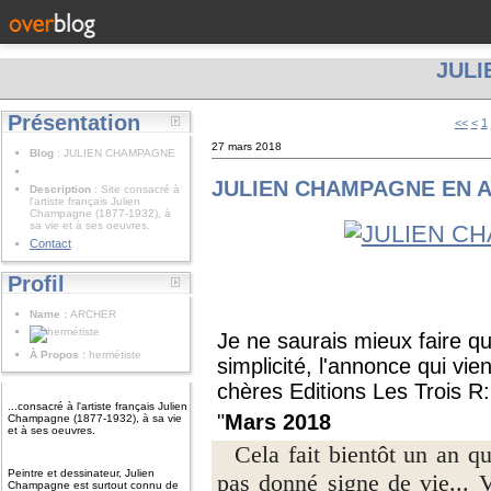
JUL
Présentation
<<
<
1
27 mars 2018
Blog
: JULIEN CHAMPAGNE
JULIEN CHAMPAGNE EN A
Description
: Site consacré à
l'artiste français Julien
Champagne (1877-1932), à
sa vie et à ses oeuvres.
Contact
Profil
Name :
ARCHER
Je ne saurais mieux faire qu
À Propos :
hermétiste
simplicité, l'annonce qui vie
chères Editions Les Trois R:
...consacré à l'artiste français Julien
"
Mars 2018
Champagne (1877-1932), à sa vie
et à ses oeuvres.
Cela fait bientôt un an q
Peintre et dessinateur, Julien
pas donné signe de vie... V
Champagne est surtout connu de