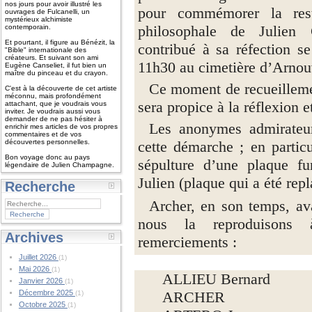
nos jours pour avoir illustré les
pour commémorer la rest
ouvrages de Fulcanelli, un
mystérieux alchimiste
philosophale de Julien
contemporain.
Et pourtant, il figure au Bénézit, la
contribué à sa réfection s
"Bible" internationale des
créateurs. Et suivant son ami
11h30 au cimetière d’Arnouv
Eugène Canseliet, il fut bien un
maître du pinceau et du crayon.
Ce moment de recueillemen
C'est à la découverte de cet artiste
méconnu, mais profondément
sera propice à la réflexion 
attachant, que je voudrais vous
inviter. Je voudrais aussi vous
demander de ne pas hésiter à
Les anonymes admirateurs
enrichir mes articles de vos propres
commentaires et de vos
découvertes personnelles.
cette démarche ; en particu
Bon voyage donc au pays
sépulture d’une plaque fu
légendaire de Julien Champagne.
Julien (plaque qui a été rep
Recherche
Archer, en son temps, av
nous la reproduisons
Archives
remerciements :
Juillet 2026
(1)
Mai 2026
(1)
ALLIEU Bernard
Janvier 2026
(1)
Décembre 2025
ARCHER
(1)
Octobre 2025
(1)