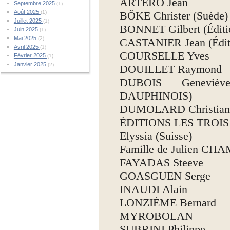
ARTERO Jean
Septembre 2025
(1)
Août 2025
(1)
BÖKE Christer (Suède)
Juillet 2025
(1)
BONNET Gilbert (Édit
Juin 2025
(1)
Mai 2025
(2)
CASTANIER Jean (Édi
Avril 2025
(1)
COURSELLE Yves
Février 2025
(1)
Janvier 2025
(2)
DOUILLET Raymond
DUBOIS Geneviè
DAUPHINOIS)
DUMOLARD Christia
ÉDITIONS LES TROIS
Elyssia (Suisse)
Famille de Julien C
FAYADAS Steeve
GOASGUEN Serge
INAUDI Alain
LONZIÈME Bernard
MYROBOLAN
SUBRINI Philippe