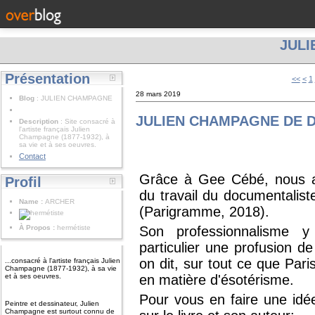
JUL
Présentation
<<
<
1
28 mars 2019
Blog
: JULIEN CHAMPAGNE
JULIEN CHAMPAGNE DE 
Description
: Site consacré à
l'artiste français Julien
Champagne (1877-1932), à
sa vie et à ses oeuvres.
Contact
Grâce à Gee Cébé, nous a
Profil
du travail du documentalist
Name :
ARCHER
(Parigramme, 2018).
À Propos :
hermétiste
Son professionnalisme y
particulier une profusion 
on dit, sur tout ce que Pari
...consacré à l'artiste français Julien
Champagne (1877-1932), à sa vie
et à ses oeuvres.
en matière d'ésotérisme.
Pour vous en faire une idée
Peintre et dessinateur, Julien
Champagne est surtout connu de