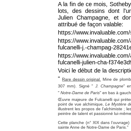
A la fin de ce mois, Sotheb
lots, des dessins dont l'
Julien Champagne, et dont
attribué de façon valable:
https://www.invaluable.com/
https://www.invaluable.com/
fulcanelli-j.-champag-2824
https://www.invaluable.com/
fulcanelli-julien-cha-f374e3
Voici le début de la descript
"
Rare dessin original.
Mine de plomb 
307 mm). Signé "
J. Champagne
" e
"
Notre-Dame de Paris
" en bas à gauch
Œuvre majeure de Fulcanelli qui préten
point de vue alchimique,
Le Mystère d
illustrent les propos de l'alchimiste ;
peintre de talent et passionné lui-même
Cette planche (n° XIX dans l’ouvrage) r
sainte Anne de Notre-Dame de Paris."