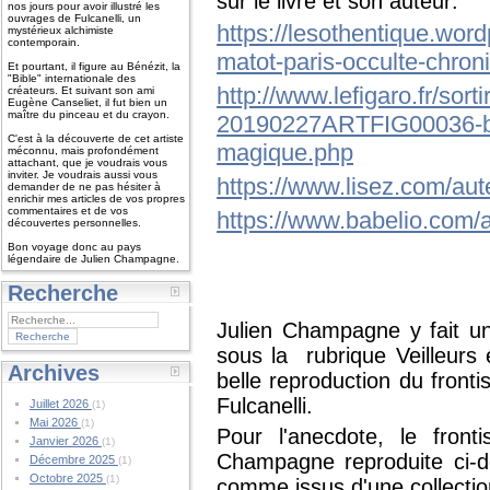
sur le livre et son auteur:
nos jours pour avoir illustré les
ouvrages de Fulcanelli, un
https://lesothentique.wor
mystérieux alchimiste
contemporain.
matot-paris-occulte-chron
Et pourtant, il figure au Bénézit, la
"Bible" internationale des
http://www.lefigaro.fr/sor
créateurs. Et suivant son ami
Eugène Canseliet, il fut bien un
maître du pinceau et du crayon.
20190227ARTFIG00036-bert
C'est à la découverte de cet artiste
magique.php
méconnu, mais profondément
attachant, que je voudrais vous
inviter. Je voudrais aussi vous
https://www.lisez.com/au
demander de ne pas hésiter à
enrichir mes articles de vos propres
commentaires et de vos
https://www.babelio.com/
découvertes personnelles.
Bon voyage donc au pays
légendaire de Julien Champagne.
Recherche
Julien Champagne y fait un
sous la rubrique Veilleurs 
Archives
belle reproduction du front
Fulcanelli.
Juillet 2026
(1)
Mai 2026
(1)
Pour l'anecdote, le front
Janvier 2026
(1)
Champagne reproduite ci-d
Décembre 2025
(1)
Octobre 2025
(1)
comme issus d'une collection