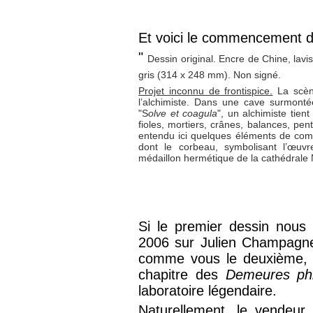
Et voici le commencement de
"
Dessin original. Encre de Chine, lav
gris (314 x 248 mm). Non signé.
Projet inconnu de frontispice.
La scène
l’alchimiste. Dans une cave surmontée
"S
olve et coagula
", un alchimiste tien
fioles, mortiers, crânes, balances, pe
entendu ici quelques éléments de comp
dont le corbeau, symbolisant l’œuv
médaillon hermétique de la cathédrale
Si le premier dessin nous 
2006 sur Julien Champagne
comme vous le deuxième, q
chapitre des
Demeures phi
laboratoire légendaire.
Naturellement, le vendeur 