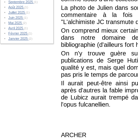
Septembre 2025
(1)
La photo de Julien dans so
Août 2025
(1)
Juillet 2025
(1)
commentaire à la fois 
Juin 2025
(1)
"L'alchimiste JC transmute 
Mai 2025
(2)
Avril 2025
(1)
On comprend mieux certaines
Février 2025
(1)
dans notre domaine de 
Janvier 2025
(2)
bibliographie (d'ailleurs for
On n'y trouve guère sur 
publications de Serge Hut
qualité y est, mais quel do
pas pris le temps de parcour
Il aurait peut-être ainsi p
après d'autres la fable imp
de Lubicz aurait trempé da
l'opus fulcanellien.
ARCHER