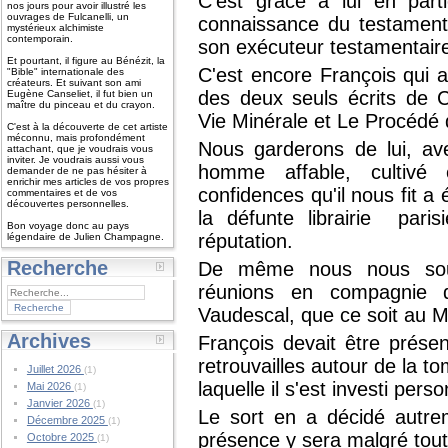
C'est grâce à lui en part
nos jours pour avoir illustré les
ouvrages de Fulcanelli, un
connaissance du testamen
mystérieux alchimiste
contemporain.
son exécuteur testamentair
Et pourtant, il figure au Bénézit, la
C'est encore François qui a
"Bible" internationale des
créateurs. Et suivant son ami
des deux seuls écrits de 
Eugène Canseliet, il fut bien un
maître du pinceau et du crayon.
Vie Minérale et Le Procédé 
C'est à la découverte de cet artiste
méconnu, mais profondément
Nous garderons de lui, av
attachant, que je voudrais vous
inviter. Je voudrais aussi vous
homme affable, cultivé
demander de ne pas hésiter à
enrichir mes articles de vos propres
confidences qu'il nous fit a
commentaires et de vos
découvertes personnelles.
la défunte librairie pari
Bon voyage donc au pays
réputation.
légendaire de Julien Champagne.
Recherche
De même nous nous souv
réunions en compagnie 
Vaudescal, que ce soit au Me
Archives
François devait être présent
retrouvailles autour de la t
Juillet 2026
(1)
laquelle il s'est investi pers
Mai 2026
(1)
Janvier 2026
(1)
Le sort en a décidé autre
Décembre 2025
(1)
présence y sera malgré tout 
Octobre 2025
(1)