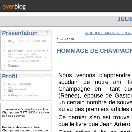
JUL
Présentation
<< JULIEN CHAMPAGNE EN AV
5 mars 2018
Blog
: JULIEN CHAMPAGNE
HOMMAGE DE CHAMPAG
Description
: Site consacré à
l'artiste français Julien
Champagne (1877-1932), à
sa vie et à ses oeuvres.
Contact
Nous venons d'apprendre
Profil
soudain de notre ami Fr
Name :
ARCHER
Champagne en tant que
(Renée), épouse de Gaston
À Propos :
hermétiste
un certain nombre de souveni
au vu des premiers articles 
...consacré à l'artiste français Julien
Champagne (1877-1932), à sa vie
et à ses oeuvres.
Ce dernier s'en est trouvé
que le livre que Jean Arter
Peintre et dessinateur, Julien
Champagne est surtout connu de