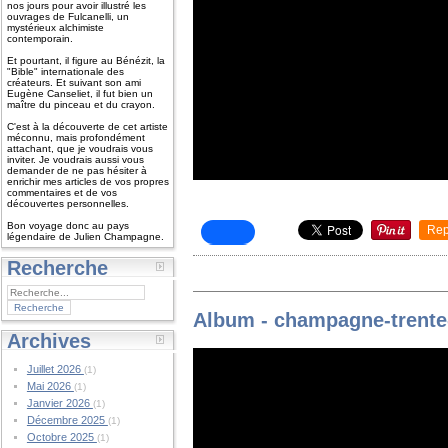
nos jours pour avoir illustré les
ouvrages de Fulcanelli, un
mystérieux alchimiste
contemporain.
Et pourtant, il figure au Bénézit, la
"Bible" internationale des
créateurs. Et suivant son ami
Eugène Canseliet, il fut bien un
maître du pinceau et du crayon.
C'est à la découverte de cet artiste
méconnu, mais profondément
attachant, que je voudrais vous
inviter. Je voudrais aussi vous
demander de ne pas hésiter à
enrichir mes articles de vos propres
commentaires et de vos
découvertes personnelles.
Bon voyage donc au pays
Rep
légendaire de Julien Champagne.
Recherche
Album - champagne-trente
Archives
Juillet 2026
(1)
Mai 2026
(1)
Janvier 2026
(1)
Décembre 2025
(1)
Octobre 2025
(1)