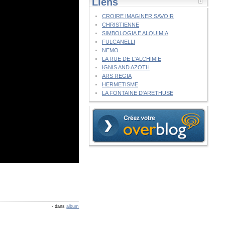
Liens
CROIRE IMAGINER SAVOIR
CHRISTIENNE
SIMBOLOGIA E ALQUIMIA
FULCANELLI
NEMO
LA RUE DE L'ALCHIMIE
IGNIS AND AZOTH
ARS REGIA
HERMETISME
LA FONTAINE D'ARETHUSE
-
dans
album