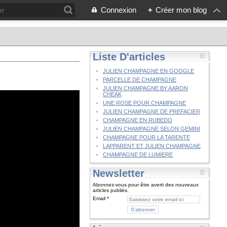
Connexion
+
Créer mon blog
Liste D'articles
JULIEN CHAMPAGNE EN GOOGLE
PARCELLE DE CHAMPAGNE
JULIEN CHAMPAGNE BY AARON
CHEAK
UNE ROSE POUR CHAMPAGNE
JULIEN CHAMPAGNE DE PREFACIER
CHAMPAGNE EN RUBEDO
JULIEN CHAMPAGNE SELON GEMINI
CHAMPAGNE POUR LA TARENTE
LAPPARENT ET JULIEN CHAMPAGNE
CHAMPAGNE DE LUMIERE
Newsletter
Abonnez-vous pour être averti des nouveaux
articles publiés.
Email