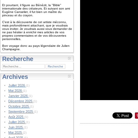
Et pourtant, il figure au Bénézit, la "Bible"
internationale des créateurs. Et suivant son ami
Eugène Canseliet, il fut bien un maître du
pinceau et du crayon.
C'est à la découverte de cet artiste méconnu,
mais profondément attachant, que je voudrais
vous inviter. Je voudrais aussi vous demander de
ne pas hésiter à enrichir mes articles de vos
propres commentaires et de vos découvertes
personnelles.
Bon voyage donc au pays légendaire de Julien
Champagne.
Recherche
Archives
Juillet 2026
(1)
Mai 2026
(1)
Janvier 2026
(1)
Décembre 2025
(1)
Octobre 2025
(1)
Septembre 2025
(1)
Août 2025
(1)
Juillet 2025
(1)
Juin 2025
(1)
Mai 2025
(2)
Avril 2025
(1)