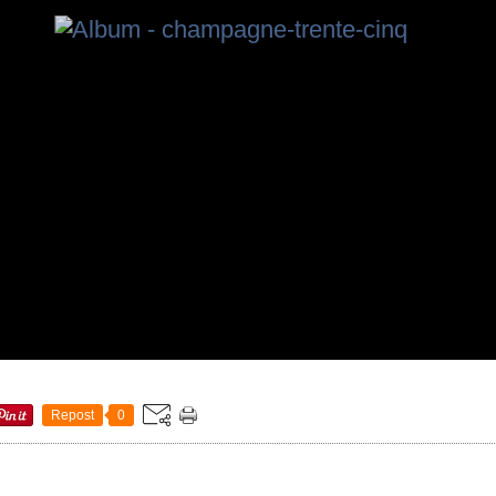
Repost
0