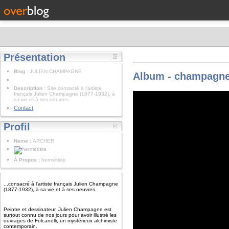
Présentation
Blog
: JULIEN CHAMPAGNE
Album - champagne-
Description
: Site consacré à l'artiste
français Julien Champagne (1877-1932), à
sa vie et à ses oeuvres.
Contact
Profil
Name :
ARCHER
À Propos :
hermétiste
...consacré à l'artiste français Julien Champagne
(1877-1932), à sa vie et à ses oeuvres.
Peintre et dessinateur, Julien Champagne est
surtout connu de nos jours pour avoir illustré les
ouvrages de Fulcanelli, un mystérieux alchimiste
contemporain.