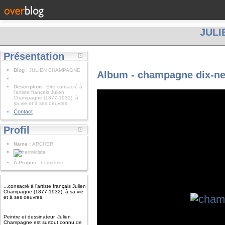
JUL
Présentation
Blog
: JULIEN CHAMPAGNE
Album - champagne dix-ne
Description
: Site consacré à
l'artiste français Julien
Champagne (1877-1932), à
sa vie et à ses oeuvres.
Contact
Profil
Name :
ARCHER
À Propos :
hermétiste
...consacré à l'artiste français Julien
Champagne (1877-1932), à sa vie
et à ses oeuvres.
Peintre et dessinateur, Julien
Champagne est surtout connu de