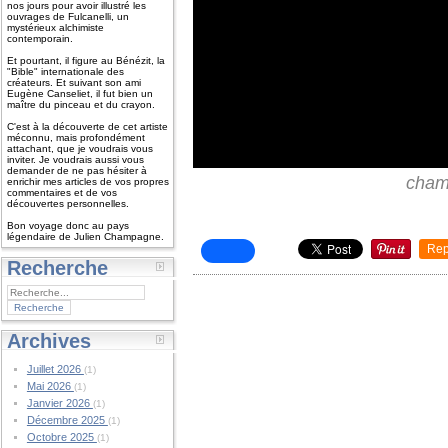
nos jours pour avoir illustré les
ouvrages de Fulcanelli, un
mystérieux alchimiste
contemporain.
Et pourtant, il figure au Bénézit, la
"Bible" internationale des
créateurs. Et suivant son ami
Eugène Canseliet, il fut bien un
maître du pinceau et du crayon.
C'est à la découverte de cet artiste
méconnu, mais profondément
attachant, que je voudrais vous
inviter. Je voudrais aussi vous
demander de ne pas hésiter à
cham
enrichir mes articles de vos propres
commentaires et de vos
découvertes personnelles.
Bon voyage donc au pays
légendaire de Julien Champagne.
Rep
Recherche
Archives
Juillet 2026
(1)
Mai 2026
(1)
Janvier 2026
(1)
Décembre 2025
(1)
Octobre 2025
(1)