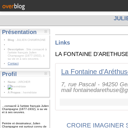
JUL
Présentation
Blog
: JULIEN CHAMPAGNE
Links
Description
: Site consacré à
l'artiste français Julien
LA FONTAINE D'ARETHUS
Champagne (1877-1932), à
sa vie et à ses oeuvres.
Contact
La Fontaine d'Aréthus
Profil
Name :
ARCHER
7, rue Pascal - 94250 Gent
mail fontainedarethuse@
À Propos :
hermétiste
...consacré à l'artiste français Julien
Champagne (1877-1932), à sa vie
et à ses oeuvres.
Peintre et dessinateur, Julien
CROIRE IMAGINER 
Champagne est surtout connu de