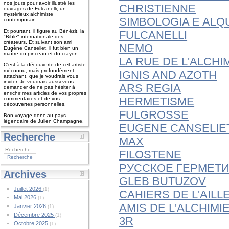
nos jours pour avoir illustré les
CHRISTIENNE
ouvrages de Fulcanelli, un
mystérieux alchimiste
SIMBOLOGIA E ALQ
contemporain.
Et pourtant, il figure au Bénézit, la
FULCANELLI
"Bible" internationale des
créateurs. Et suivant son ami
NEMO
Eugène Canseliet, il fut bien un
maître du pinceau et du crayon.
LA RUE DE L'ALCHI
C'est à la découverte de cet artiste
méconnu, mais profondément
IGNIS AND AZOTH
attachant, que je voudrais vous
inviter. Je voudrais aussi vous
ARS REGIA
demander de ne pas hésiter à
enrichir mes articles de vos propres
HERMETISME
commentaires et de vos
découvertes personnelles.
FULGROSSE
Bon voyage donc au pays
légendaire de Julien Champagne.
EUGENE CANSELIE
Recherche
MAX
FILOSTENE
РУССКОЕ ГЕРМЕТ
Archives
GLEB BUTUZOV
Juillet 2026
(1)
CAHIERS DE L'AILL
Mai 2026
(1)
AMIS DE L'ALCHIMI
Janvier 2026
(1)
Décembre 2025
(1)
3R
Octobre 2025
(1)