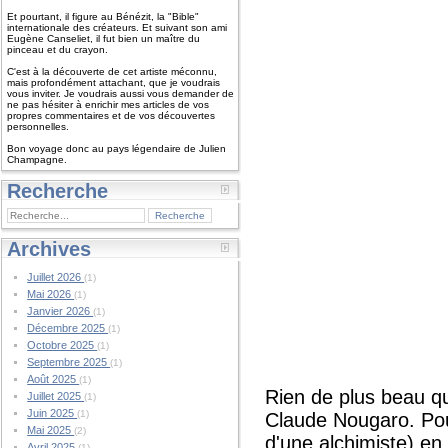
Et pourtant, il figure au Bénézit, la "Bible"
internationale des créateurs. Et suivant son ami
Eugène Canseliet, il fut bien un maître du
pinceau et du crayon.
C'est à la découverte de cet artiste méconnu,
mais profondément attachant, que je voudrais
vous inviter. Je voudrais aussi vous demander de
ne pas hésiter à enrichir mes articles de vos
propres commentaires et de vos découvertes
personnelles.
Bon voyage donc au pays légendaire de Julien
Champagne.
Recherche
Archives
Juillet 2026
(1)
Mai 2026
(1)
Janvier 2026
(1)
Décembre 2025
(1)
Octobre 2025
(1)
Septembre 2025
(1)
Août 2025
(1)
Rien de plus beau qu
Juillet 2025
(1)
Juin 2025
(1)
Claude Nougaro. Pour
Mai 2025
(2)
d'une alchimiste) en
Avril 2025
(1)