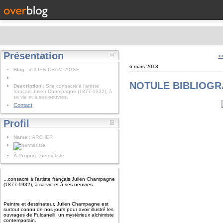
Présentation
<
6 mars 2013
Blog
: JULIEN CHAMPAGNE
NOTULE BIBLIOGR
Description
: Site consacré à l'artiste
français Julien Champagne (1877-1932), à
sa vie et à ses oeuvres.
Contact
Profil
Name :
ARCHER
À Propos :
hermétiste
...consacré à l'artiste français Julien Champagne
(1877-1932), à sa vie et à ses oeuvres.
Peintre et dessinateur, Julien Champagne est
surtout connu de nos jours pour avoir illustré les
ouvrages de Fulcanelli, un mystérieux alchimiste
contemporain.