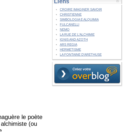
Liens
CROIRE IMAGINER SAVOIR
CHRISTIENNE
SIMBOLOGIA E ALQUIMIA
FULCANELLI
NEMO
LA RUE DE L'ALCHIMIE
IGNIS AND AZOTH
ARS REGIA
HERMETISME
LA FONTAINE D'ARETHUSE
naguère le poète
 alchimiste (ou
e.