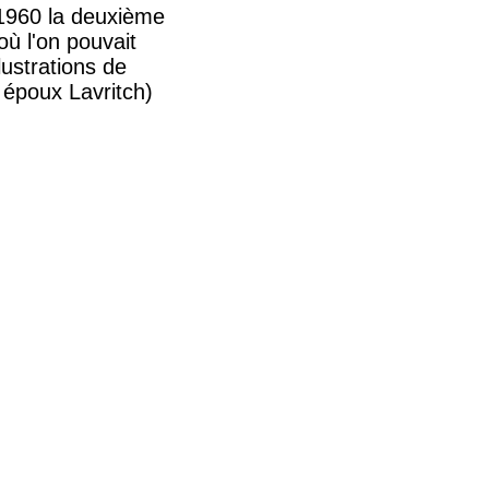
 1960 la deuxième
ù l'on pouvait
lustrations de
s époux Lavritch)