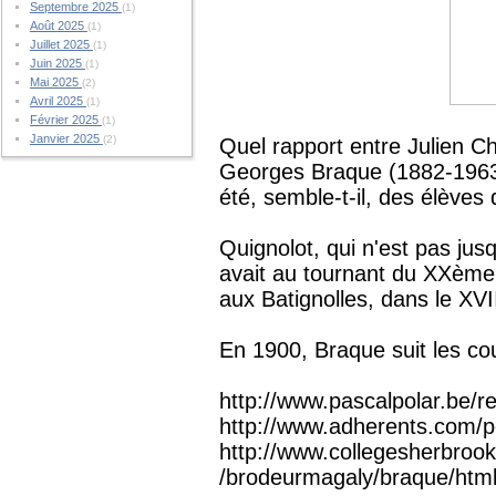
Septembre 2025
(1)
Août 2025
(1)
Juillet 2025
(1)
Juin 2025
(1)
Mai 2025
(2)
Avril 2025
(1)
Février 2025
(1)
Janvier 2025
(2)
Quel rapport entre Julien C
Georges Braque (1882-1963)?
été, semble-t-il, des élève
Quignolot, qui n'est pas jusq
avait au tournant du XXème 
aux Batignolles, dans le XV
En 1900, Braque suit les cou
http://www.pascalpolar.be/r
http://www.adherents.com/
http://www.collegesherbro
/brodeurmagaly/braque/html