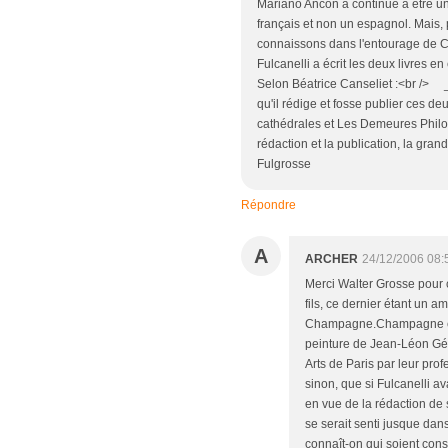
Mariano Ancon a continué à être un
français et non un espagnol. Mais, 
connaissons dans l'entourage de C
Fulcanelli a écrit les deux livres e
Selon Béatrice Canseliet :<br /> _
qu'il rédige et fosse publier ces d
cathédrales et Les Demeures Philo
rédaction et la publication, la gra
Fulgrosse
Répondre
A
ARCHER
24/12/2006 08:
Merci Walter Grosse pour 
fils, ce dernier étant un a
Champagne.Champagne et l
peinture de Jean-Léon Gé
Arts de Paris par leur pro
sinon, que si Fulcanelli av
en vue de la rédaction de
se serait senti jusque dan
connaît-on qui soient con