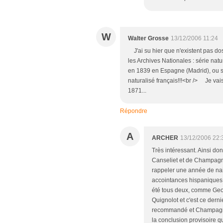
W
Walter Grosse
13/12/2006 11:24
J'ai su hier que n'existent pas d
les Archives Nationales : série na
en 1839 en Espagne (Madrid), ou si
naturalisé français!!!<br /> Je vais
1871...
Répondre
A
ARCHER
13/12/2006 22:
Très intéressant. Ainsi do
Canseliet et de Champagne
rappeler une année de nai
accointances hispaniques
été tous deux, comme Geo
Quignolot et c'est ce dern
recommandé et Champagne e
la conclusion provisoire q