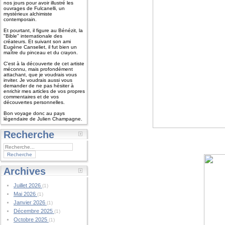
nos jours pour avoir illustré les
ouvrages de Fulcanelli, un
mystérieux alchimiste
contemporain.
Et pourtant, il figure au Bénézit, la
"Bible" internationale des
créateurs. Et suivant son ami
Eugène Canseliet, il fut bien un
maître du pinceau et du crayon.
C'est à la découverte de cet artiste
méconnu, mais profondément
attachant, que je voudrais vous
inviter. Je voudrais aussi vous
demander de ne pas hésiter à
enrichir mes articles de vos propres
commentaires et de vos
découvertes personnelles.
Bon voyage donc au pays
légendaire de Julien Champagne.
Recherche
Archives
Juillet 2026
(1)
Mai 2026
(1)
Janvier 2026
(1)
Décembre 2025
(1)
Octobre 2025
(1)