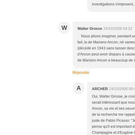
investigations s'imposent, 
W
Walter Grosse
24/10/2006 09:32
Nous allons imaginer, pendant un m
fait, la de Mariano Ancon, né samed
(décédé en 1943 sans laisser descen
d'Ancon peut avoir disparu à cause
de Mariano Ancon a beaucoup de s
Répondre
A
ARCHER
24/10/2006 09:
Oui, Walter Grosse, je crois
serait intéressant que nou
Ancon, sa vie et ses oeuvr
de la recherche me rappell
juste de Pablo Picasso: "J
pense qu'il est important
Champagne et d'Eugène Can