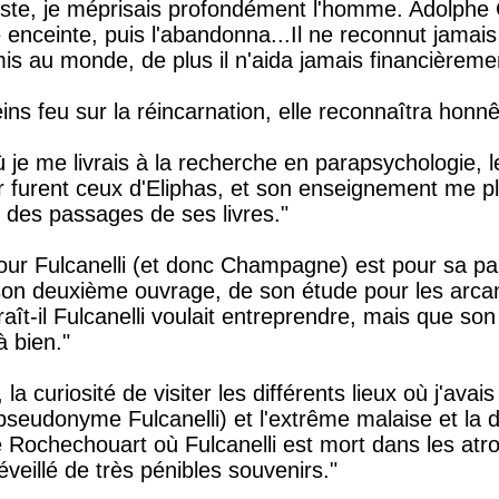
ultiste, je méprisais profondément l'homme. Adolphe
enceinte, puis l'abandonna...Il ne reconnut jamais 
is au monde, de plus il n'aida jamais financièreme
ns feu sur la réincarnation, elle reconnaîtra honn
 je me livrais à la recherche en parapsychologie, le
 furent ceux d'Eliphas, et son enseignement me pl
t des passages de ses livres."
pour Fulcanelli (et donc Champagne) est pour sa part
on deuxième ouvrage, de son étude pour les arca
araît-il Fulcanelli voulait entreprendre, mais que son
 bien."
e, la curiosité de visiter les différents lieux où j'ava
eudonyme Fulcanelli) et l'extrême malaise et la d
e Rochechouart où Fulcanelli est mort dans les atr
veillé de très pénibles souvenirs."