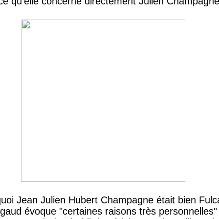
rce qu'elle concerne directement Julien Champagne
uoi Jean Julien Hubert Champagne était bien Fulcan
aud évoque "certaines raisons très personnelles" q