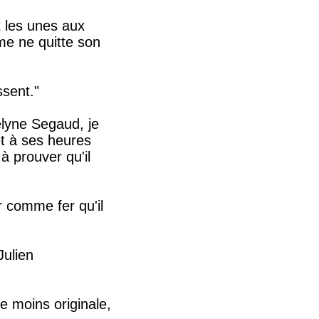
t les unes aux
âme ne quitte son
ssent."
elyne Segaud, je
et à ses heures
à prouver qu'il
ur comme fer qu'il
Julien
e moins originale,