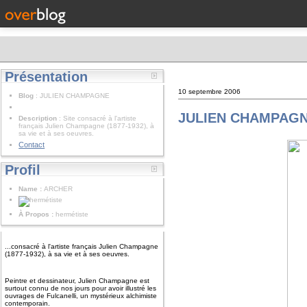
Présentation
10 septembre 2006
Blog
: JULIEN CHAMPAGNE
JULIEN CHAMPAGN
Description
: Site consacré à l'artiste
français Julien Champagne (1877-1932), à
sa vie et à ses oeuvres.
Contact
Profil
Name :
ARCHER
À Propos :
hermétiste
...consacré à l'artiste français Julien Champagne
(1877-1932), à sa vie et à ses oeuvres.
Peintre et dessinateur, Julien Champagne est
surtout connu de nos jours pour avoir illustré les
ouvrages de Fulcanelli, un mystérieux alchimiste
contemporain.