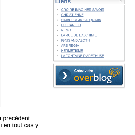
Liens
CROIRE IMAGINER SAVOIR
CHRISTIENNE
SIMBOLOGIA E ALQUIMIA
FULCANELLI
NEMO
LA RUE DE L'ALCHIMIE
IGNIS AND AZOTH
ARS REGIA
HERMETISME
LA FONTAINE D'ARETHUSE
n précédent
 en tout cas y