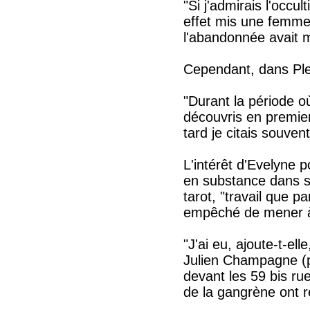
"Si j'admirais l'occ
effet mis une femme 
l'abandonnée avait m
Cependant, dans Plei
"Durant la période où
découvris en premier
tard je citais souven
L'intérêt d'Evelyne 
en substance dans s
tarot, "travail que p
empêché de mener à
"J'ai eu, ajoute-t-ell
Julien Champagne (ps
devant les 59 bis ru
de la gangrène ont ré