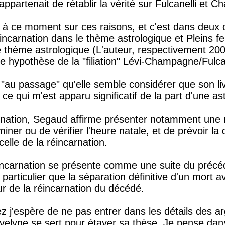
i appartenait de rétablir la vérité sur Fulcanelli et
us à ce moment sur ces raisons, et c'est dans deux
éincarnation dans le thème astrologique et Pleins fe
e thème astrologique (L'auteur, respectivement 200
te hypothèse de la "filiation" Lévi-Champagne/Fulc
 "au passage" qu'elle semble considérer que son l
, ce qui m'est apparu significatif de la part d'une as
rnation, Segaud affirme présenter notamment une
iner ou de vérifier l'heure natale, et de prévoir la
elle de la réincarnation.
réincarnation se présente comme une suite du préc
articulier que la séparation définitive d'un mort a
our de la réincarnation du décédé.
 j'espère de ne pas entrer dans les détails des 
velyne se sert pour étayer sa thèse. Je pense dan