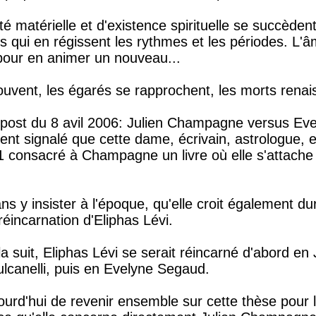
té matérielle et d'existence spirituelle se succèden
is qui en régissent les rythmes et les périodes. L'
 pour en animer un nouveau...
ouvent, les égarés se rapprochent, les morts renai
 post du 8 avil 2006: Julien Champagne versus Ev
ent signalé que cette dame, écrivain, astrologue, 
1 consacré à Champagne un livre où elle s'attache 
sans y insister à l'époque, qu'elle croit également d
réincarnation d'Eliphas Lévi.
la suit, Eliphas Lévi se serait réincarné d'abord en 
lcanelli, puis en Evelyne Segaud.
urd'hui de revenir ensemble sur cette thèse pour l