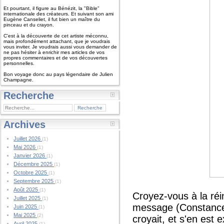
Et pourtant, il figure au Bénézit, la "Bible"
internationale des créateurs. Et suivant son ami
Eugène Canseliet, il fut bien un maître du
pinceau et du crayon.
C'est à la découverte de cet artiste méconnu,
mais profondément attachant, que je voudrais
vous inviter. Je voudrais aussi vous demander de
ne pas hésiter à enrichir mes articles de vos
propres commentaires et de vos découvertes
personnelles.
Bon voyage donc au pays légendaire de Julien
Champagne.
Recherche
Archives
Juillet 2026
(1)
Mai 2026
(1)
Janvier 2026
(1)
Décembre 2025
(1)
Octobre 2025
(1)
Septembre 2025
(1)
Août 2025
(1)
Croyez-vous à la ré
Juillet 2025
(1)
message (Constance 
Juin 2025
(1)
Mai 2025
(2)
croyait, et s'en est
Avril 2025
(1)