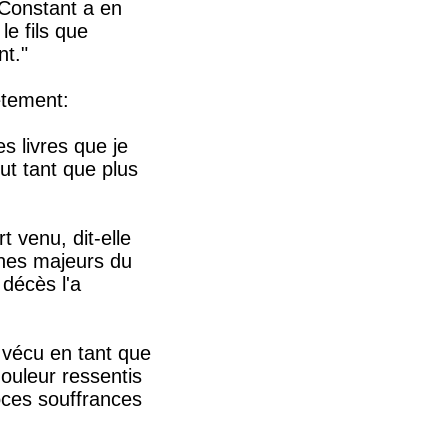
 Constant a en
le fils que
nt."
êtement:
s livres que je
ut tant que plus
 venu, dit-elle
nes majeurs du
 décès l'a
is vécu en tant que
ouleur ressentis
oces souffrances