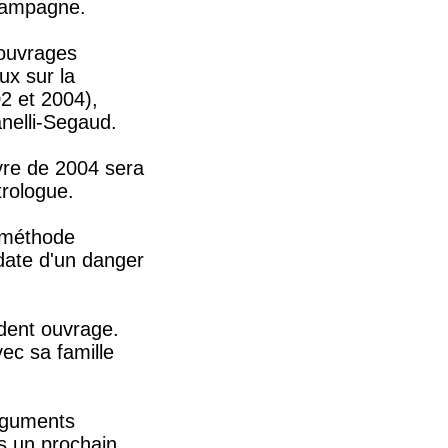
 Champagne.
 ouvrages
ux sur la
2 et 2004),
anelli-Segaud.
ivre de 2004 sera
trologue.
 méthode
 date d'un danger
édent ouvrage.
vec sa famille
arguments
s un prochain