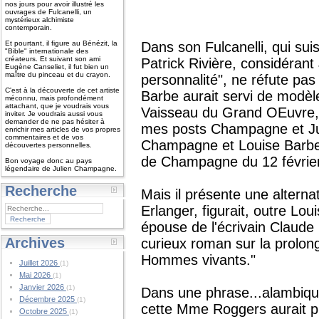
nos jours pour avoir illustré les
ouvrages de Fulcanelli, un
mystérieux alchimiste
contemporain.
Et pourtant, il figure au Bénézit, la
Dans son Fulcanelli, qui su
"Bible" internationale des
créateurs. Et suivant son ami
Patrick Rivière, considéran
Eugène Canseliet, il fut bien un
maître du pinceau et du crayon.
personnalité", ne réfute pas
C'est à la découverte de cet artiste
Barbe aurait servi de modèl
méconnu, mais profondément
attachant, que je voudrais vous
Vaisseau du Grand OEuvre, 
inviter. Je voudrais aussi vous
demander de ne pas hésiter à
mes posts Champagne et Ju
enrichir mes articles de vos propres
commentaires et de vos
Champagne et Louise Barbe 
découvertes personnelles.
de Champagne du 12 février
Bon voyage donc au pays
légendaire de Julien Champagne.
Recherche
Mais il présente une alternati
Erlanger, figurait, outre Lo
épouse de l'écrivain Claude 
Archives
curieux roman sur la prolon
Hommes vivants."
Juillet 2026
(1)
Mai 2026
(1)
Janvier 2026
(1)
Dans une phrase...alambiqué
Décembre 2025
(1)
cette Mme Roggers aurait pu
Octobre 2025
(1)