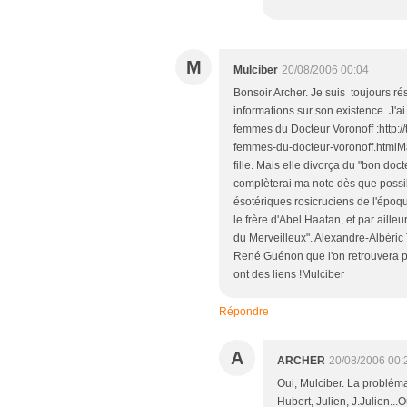
M
Mulciber
20/08/2006 00:04
Bonsoir Archer. Je suis toujours ré
informations sur son existence. J'a
femmes du Docteur Voronoff :http:/
femmes-du-docteur-voronoff.htmlMa
fille. Mais elle divorça du "bon do
complèterai ma note dès que possible
ésotériques rosicruciens de l'époq
le frère d'Abel Haatan, et par ailleu
du Merveilleux". Alexandre-Albéric
René Guénon que l'on retrouvera p
ont des liens !Mulciber
Répondre
A
ARCHER
20/08/2006 00:
Oui, Mulciber. La problé
Hubert, Julien, J.Julien..