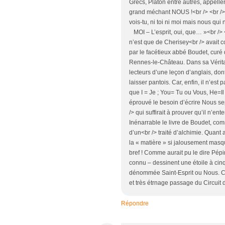
Grecs, Platon entre autres, appelle
grand méchant NOUS !<br /> <br /> 
vois-tu, ni toi ni moi mais nous qu
MOI – L’esprit, oui, que… »<br /> <b
n’est que de Cherisey<br /> avait c
par le facétieux abbé Boudet, curé
Rennes-le-Château. Dans sa Véritabl
lecteurs d’une leçon d’anglais, dont
laisser pantois. Car, enfin, il n’es
que I = Je ; You= Tu ou Vous, He=Il
éprouvé le besoin d’écrire Nous sep
/> qui suffirait à prouver qu’il n’e
Inénarrable le livre de Boudet, comm
d’un<br /> traité d’alchimie. Quant a
la « matière » si jalousement masq
bref ! Comme aurait pu le dire Pép
connu – dessinent une étoile à ci
dénommée Saint-Esprit ou Nous. Ce
et très étrnage passage du Circuit 
Répondre