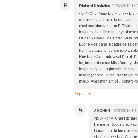
R
Richard Khaitzine
01/02/2013 14:
<br /> Cher Ami,<br /> <br /> <br /
destinées à achever la rédaction 
n'est pas étonnant que P. Rivière 
toujours, il a utilisé une hypothèse 
Olivier Renaud. Mais bref...Plus i
Lugné Poe dans le cadre de sa carri
hommes aussi.encore mieux... selon
Roi<br /> Candaule avait l'objet d'
lui, fréquenta chez Miss Barney. J
toujours sympathqiues<br /> zchange
insoupçonnée. Tu pourras toujours 
mieux. Avec mon amitié. Richard<b
Répondre
A
ARCHER
03/02/2013 19:
<br /> <br /> Cher Richard,
Henriette Roggers et Raym
la parution du tome troisi
<br /> <br /> <br /> Archer<