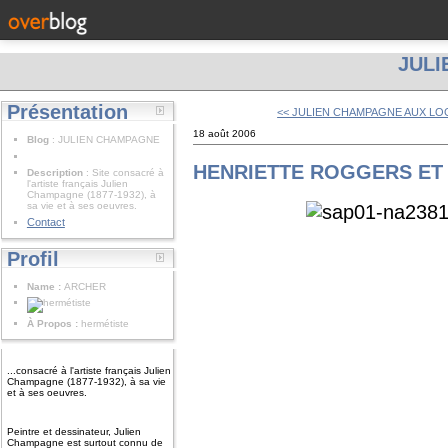
JUL
Présentation
<< JULIEN CHAMPAGNE AUX LOGI
18 août 2006
Blog
: JULIEN CHAMPAGNE
HENRIETTE ROGGERS E
Description
: Site consacré à
l'artiste français Julien
Champagne (1877-1932), à
sa vie et à ses oeuvres.
Contact
Profil
Name :
ARCHER
À Propos :
hermétiste
...consacré à l'artiste français Julien
Champagne (1877-1932), à sa vie
et à ses oeuvres.
Peintre et dessinateur, Julien
Champagne est surtout connu de