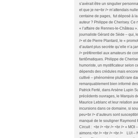
s’avèrait être un singulier personna
et que je ne<br /> m’attendais null
centaine de pages, fut déposé à la 
auteur ? Philippe de Cherisey. Ce 
« l’affaire de Rennes-le-Château ».
journaliste Gérard de Sède – qui, le 
/> et de Pierre Plantard, le « prom
d’autant plus secrète qu’elle n’a ja
/> préférentiel aux amateurs de cons
fantômatiques. Philippe de Cherise
humoriste, un mystificateur selon c
dépends des crédules mais encore<b
cultivé – phénomène plutôt rare dan
remarquablement bien informé des de
Patrick Ferté, dans Arsène Lupin S
précédents ouvrages, le Marquis de C
Maurice Leblanc et leur relation av
incursions dans ce domaine, si sou
peu<br /> d’auteurs sont susceptib
manqué de le souligner Raymond Ro
Circuit : <br /> <br /> <br /> « MOI –
aimons.<br /> <br /> <br /> LUI – N