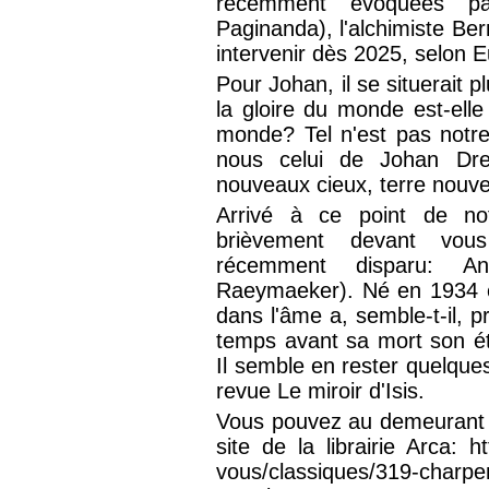
récemment évoquées p
Paginanda), l'alchimiste Ber
intervenir dès 2025, selon 
Pour Johan, il se situerait p
la gloire du monde est-ell
monde? Tel n'est pas notr
nous celui de Johan Dreu
nouveaux cieux, terre nouvel
Arrivé à ce point de not
brièvement devant vous
récemment disparu: And
Raeymaeker). Né en 1934 e
dans l'âme a, semble-t-il, p
temps avant sa mort son étu
Il semble en rester quelque
revue Le miroir d'Isis.
Vous pouvez au demeurant vo
site de la librairie Arca: h
vous/classiques/319-charpe