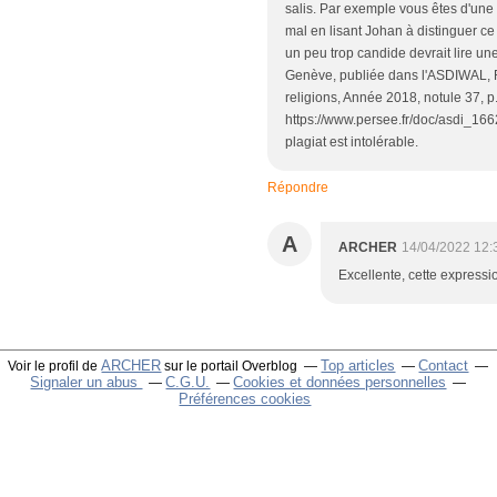
salis. Par exemple vous êtes d'une
mal en lisant Johan à distinguer ce 
un peu trop candide devrait lire un
Genève, publiée dans l'ASDIWAL, R
religions, Année 2018, notule 37, p.
https://www.persee.fr/doc/asdi_1
plagiat est intolérable.
Répondre
A
ARCHER
14/04/2022 12:
Excellente, cette expressi
ARCHER
Top articles
Contact
Voir le profil de
sur le portail Overblog
Signaler un abus
C.G.U.
Cookies et données personnelles
Préférences cookies