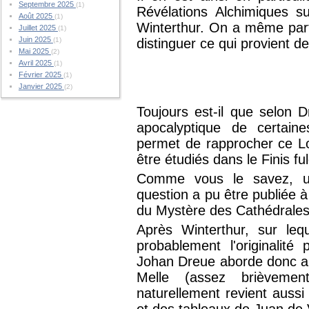
Septembre 2025
(1)
Révélations Alchimiques 
Août 2025
(1)
Winterthur. On a même parf
Juillet 2025
(1)
Juin 2025
(1)
distinguer ce qui provient de
Mai 2025
(2)
Avril 2025
(1)
Février 2025
(1)
Janvier 2025
(2)
Toujours est-il que selon D
apocalyptique de certaine
permet de rapprocher ce Lo
être étudiés dans le Finis ful
Comme vous le savez, u
question a pu être publiée 
du Mystère des Cathédrales
Après Winterthur, sur lequ
probablement l'originalité p
Johan Dreue aborde donc a
Melle (assez brièvemen
naturellement revient aussi s
et des tableaux de Juan de V