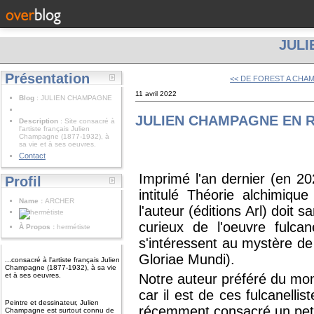
JUL
Présentation
<< DE FOREST A CHA
11 avril 2022
Blog
: JULIEN CHAMPAGNE
JULIEN CHAMPAGNE EN 
Description
: Site consacré à
l'artiste français Julien
Champagne (1877-1932), à
sa vie et à ses oeuvres.
Contact
Imprimé l'an dernier (en 2
Profil
intitulé Théorie alchimiq
Name :
ARCHER
l'auteur (éditions Arl) doit 
curieux de l'oeuvre fulca
À Propos :
hermétiste
s'intéressent au mystère de 
Gloriae Mundi).
...consacré à l'artiste français Julien
Champagne (1877-1932), à sa vie
et à ses oeuvres.
Notre auteur préféré du mo
car il est de ces fulcanelli
Peintre et dessinateur, Julien
récemment consacré un petit
Champagne est surtout connu de