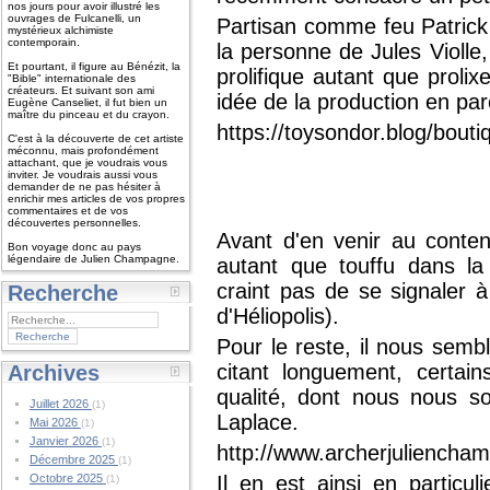
nos jours pour avoir illustré les
ouvrages de Fulcanelli, un
Partisan comme feu Patrick R
mystérieux alchimiste
contemporain.
la personne de Jules Violle
Et pourtant, il figure au Bénézit, la
prolifique autant que proli
"Bible" internationale des
créateurs. Et suivant son ami
idée de la production en par
Eugène Canseliet, il fut bien un
maître du pinceau et du crayon.
https://toysondor.blog/boutiq
C'est à la découverte de cet artiste
méconnu, mais profondément
attachant, que je voudrais vous
inviter. Je voudrais aussi vous
demander de ne pas hésiter à
enrichir mes articles de vos propres
commentaires et de vos
découvertes personnelles.
Avant d'en venir au conten
Bon voyage donc au pays
légendaire de Julien Champagne.
autant que touffu dans l
craint pas de se signaler
Recherche
d'Héliopolis).
Pour le reste, il nous semb
citant longuement, certai
Archives
qualité, dont nous nous so
Juillet 2026
(1)
Laplace.
Mai 2026
(1)
Janvier 2026
(1)
http://www.archerjuliencha
Décembre 2025
(1)
Octobre 2025
Il en est ainsi en particuli
(1)