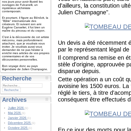
nos jours pour avoir illustré les
d'ailleurs, la constitution u
ouvrages de Fulcanelli, un
mystérieux alchimiste
Julien Champagne".
contemporain.
Et pourtant, il figure au Bénézit, la
"Bible" internationale des
créateurs. Et suivant son ami
Eugène Canseliet, il fut bien un
maître du pinceau et du crayon.
C'est à la découverte de cet artiste
méconnu, mais profondément
Un devis a été récemment éta
attachant, que je voudrais vous
inviter. Je voudrais aussi vous
par le représentant légal d
demander de ne pas hésiter à
enrichir mes articles de vos propres
Il comprend sa remise en éta
commentaires et de vos
découvertes personnelles.
stèle d'origine, approuvée 
Bon voyage donc au pays
légendaire de Julien Champagne.
disparue depuis.
Recherche
Cette opération a un coût qu
avoisine les 1500 euros. La
réglé le tiers, à titre d'aco
conséquent être effectués d
Archives
Juillet 2026
(1)
Mai 2026
(1)
Janvier 2026
(1)
Décembre 2025
(1)
Octobre 2025
(1)
En ce jour des morts pour l