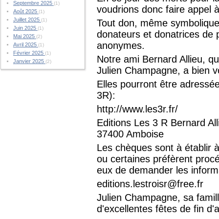
Septembre 2025
(1)
voudrions donc faire appel à
Août 2025
(1)
Juillet 2025
(1)
Tout don, même symbolique,
Juin 2025
(1)
donateurs et donatrices de pr
Mai 2025
(2)
anonymes.
Avril 2025
(1)
Février 2025
(1)
Notre ami Bernard Allieu, qu
Janvier 2025
(2)
Julien Champagne, a bien vo
Elles pourront être adressée
3R):
http://www.les3r.fr/
Editions Les 3 R Bernard All
37400 Amboise
Les chèques sont à établir à 
ou certaines préfèrent procé
eux de demander les informa
editions.lestroisr@free.fr
Julien Champagne, sa famil
d'excellentes fêtes de fin d