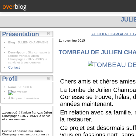
JUL
Présentation
<< JULIEN CHAMPAGNE ET
11 novembre 2015
Blog
: JULIEN CHAMPAGNE
TOMBEAU DE JULIEN CH
Description
: Site consacré à
l'artiste français Julien
Champagne (1877-1932), à
sa vie et à ses oeuvres.
Contact
Profil
Chers amis et chères amies
Name :
ARCHER
La tombe de Julien Champagn
Gonesse se trouve, hélas, d
À Propos :
hermétiste
années maintenant.
En relation avec sa famille,
...consacré à l'artiste français Julien
Champagne (1877-1932), à sa vie
la restaurer.
et à ses oeuvres.
Ce projet est désormais su
Peintre et dessinateur, Julien
vous en fassions part, sans
Champagne est surtout connu de