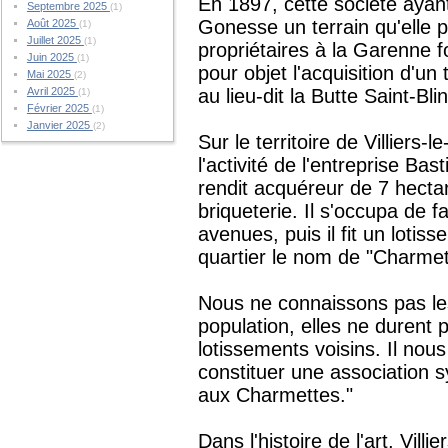
En 1897, cette société ayant 
Septembre 2025
(1)
Gonesse un terrain qu'elle 
Août 2025
(1)
Juillet 2025
(1)
propriétaires à la Garenne
Juin 2025
(1)
pour objet l'acquisition d'un
Mai 2025
(2)
Avril 2025
au lieu-dit la Butte Saint-Bli
(1)
Février 2025
(1)
Janvier 2025
(2)
Sur le territoire de Villiers-l
l'activité de l'entreprise Bas
rendit acquéreur de 7 hectare
briqueterie. Il s'occupa de fa
avenues, puis il fit un lotis
quartier le nom de "Charme
Nous ne connaissons pas les 
population, elles ne durent p
lotissements voisins. Il nou
constituer une association s
aux Charmettes."
Dans l'histoire de l'art, Villi