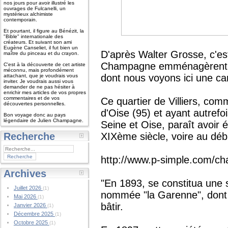
nos jours pour avoir illustré les
ouvrages de Fulcanelli, un
mystérieux alchimiste
contemporain.
Et pourtant, il figure au Bénézit, la
"Bible" internationale des
créateurs. Et suivant son ami
Eugène Canseliet, il fut bien un
D'après Walter Grosse, c'es
maître du pinceau et du crayon.
Champagne emménagèrent au
C'est à la découverte de cet artiste
méconnu, mais profondément
dont nous voyons ici une ca
attachant, que je voudrais vous
inviter. Je voudrais aussi vous
demander de ne pas hésiter à
enrichir mes articles de vos propres
commentaires et de vos
Ce quartier de Villiers, com
découvertes personnelles.
d'Oise (95) et ayant autref
Bon voyage donc au pays
légendaire de Julien Champagne.
Seine et Oise, paraît avoir
Recherche
XIXème siècle, voire au dé
http://www.p-simple.com/ch
Archives
"En 1893, se constitua une s
Juillet 2026
(1)
nommée "la Garenne", dont le
Mai 2026
(1)
bâtir.
Janvier 2026
(1)
Décembre 2025
(1)
Octobre 2025
(1)