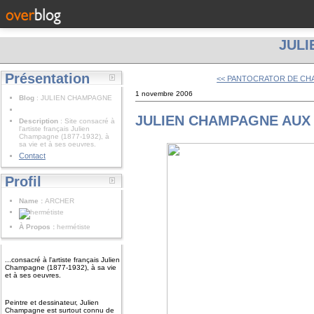
JUL
Présentation
<< PANTOCRATOR DE C
1 novembre 2006
Blog
: JULIEN CHAMPAGNE
JULIEN CHAMPAGNE AUX
Description
: Site consacré à
l'artiste français Julien
Champagne (1877-1932), à
sa vie et à ses oeuvres.
Contact
Profil
Name :
ARCHER
À Propos :
hermétiste
...consacré à l'artiste français Julien
Champagne (1877-1932), à sa vie
et à ses oeuvres.
Peintre et dessinateur, Julien
Champagne est surtout connu de