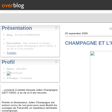
Présentation
<
25 septembre 2006
Blog
: JULIEN CHAMPAGNE
CHAMPAGNE ET L'
Description
: Site consacré à l'artiste
français Julien Champagne (1877-1932), à
sa vie et à ses oeuvres.
Contact
Profil
Name :
ARCHER
À Propos :
hermétiste
...consacré à l'artiste français Julien Champagne
(1877-1932), à sa vie et à ses oeuvres.
Peintre et dessinateur, Julien Champagne est
surtout connu de nos jours pour avoir illustré les
ouvrages de Fulcanelli, un mystérieux alchimiste
contemporain.