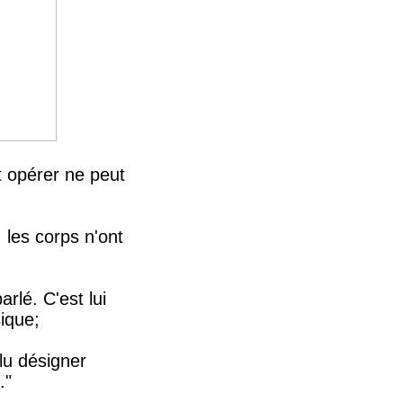
it opérer ne peut
 les corps n'ont
rlé. C'est lui
sique;
ulu désigner
."