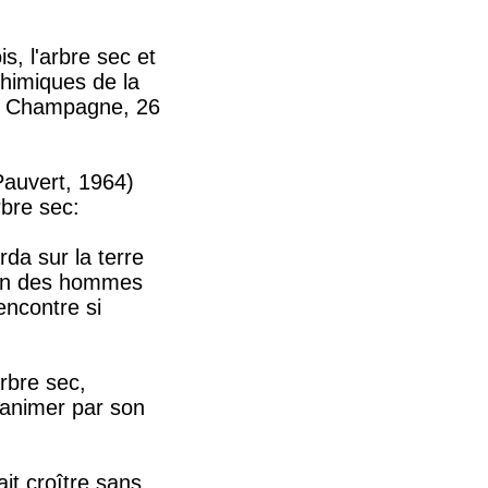
s, l'arbre sec et
chimiques de la
 à Champagne, 26
(Pauvert, 1964)
rbre sec:
rda sur la terre
tion des hommes
encontre si
arbre sec,
t animer par son
it croître sans