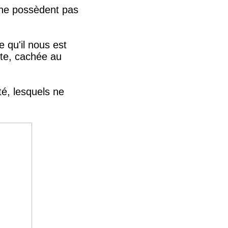
on ne possèdent pas
 qu'il nous est
ente, cachée au
té, lesquels ne