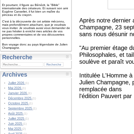
Et pourtant, il figure au Bénézit, la "Bible"
internationale des créateurs. Et suivant son ami
Eugène Canseliet, il fut bien un maître du
pinceau et du crayon.
Après notre dernier 
C'est à la découverte de cet artiste méconnu,
mais profondément attachant, que je voudrais
Champagne, 23 septe
vous inviter. Je voudrais aussi vous demander de
ne pas hésiter à enrichir mes articles de vos
sans nous désunir n
propres commentaires et de vos découvertes
personnelles.
Bon voyage donc au pays légendaire de Julien
"Au premier étage d
Champagne.
Philosophales, et ta
Recherche
soulève et paraît vo
Archives
Intitulée L'Homme à 
Julien Champagne, po
Juillet 2026
(1)
remplacée dans
Mai 2026
(1)
Janvier 2026
(1)
l'édition Pauvert pa
Décembre 2025
(1)
Octobre 2025
(1)
Septembre 2025
(1)
Août 2025
(1)
Juillet 2025
(1)
Juin 2025
(1)
Mai 2025
(2)
Avril 2025
(1)