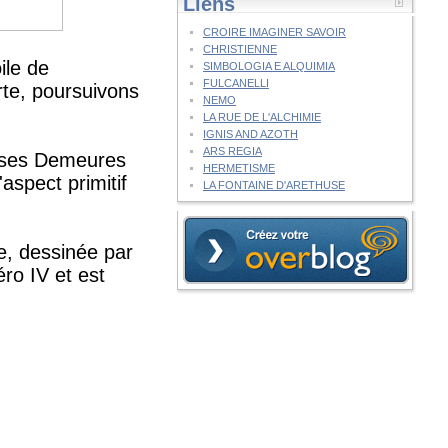
Liens
CROIRE IMAGINER SAVOIR
CHRISTIENNE
ile de
SIMBOLOGIA E ALQUIMIA
FULCANELLI
rte, poursuivons
NEMO
LA RUE DE L'ALCHIMIE
IGNIS AND AZOTH
ARS REGIA
s ses Demeures
HERMETISME
aspect primitif
LA FONTAINE D'ARETHUSE
e, dessinée par
ro IV et est