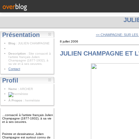
JUL
Présentation
<< CHAMPAGNE: SUR LES 
8 juillet 2006
Blog
: JULIEN CHAMPAGNE
JULIEN CHAMPAGNE ET L
Description
: Site consacré à
l'artiste français Julien
Champagne (1877-1932), à
sa vie et à ses oeuvres.
Contact
Profil
Name :
ARCHER
À Propos :
hermétiste
...consacré à l'artiste français Julien
Champagne (1877-1932), à sa vie
et à ses oeuvres.
Peintre et dessinateur, Julien
Champagne est surtout connu de