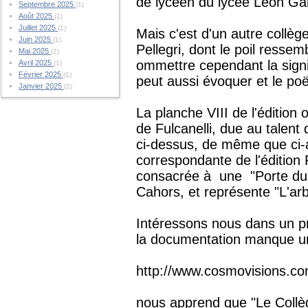
de lycéen du lycée Léon G
Septembre 2025
(1)
Août 2025
(1)
Juillet 2025
(1)
Mais c'est d'un autre collège
Juin 2025
(1)
Pellegri, dont le poil resse
Mai 2025
(2)
ommettre cependant la signif
Avril 2025
(1)
Février 2025
(1)
peut aussi évoquer et le poële
Janvier 2025
(2)
La planche VIII de l'édition
de Fulcanelli, due au talent
ci-dessus, de même que ci-
correspondante de l'édition
consacrée à une "Porte du 
Cahors, et représente "L'ar
Intéressons nous dans un pr
la documentation manque un
http://www.cosmovisions.
nous apprend que "
Le Collè