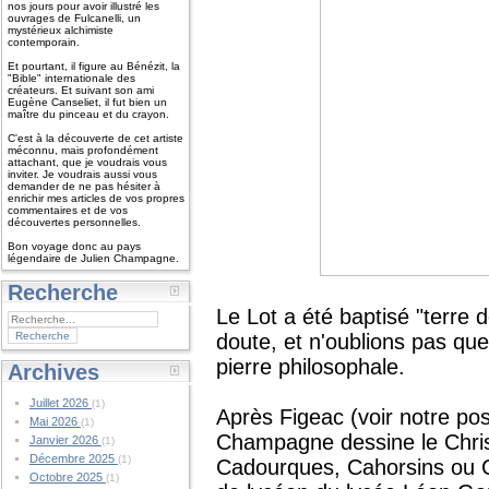
nos jours pour avoir illustré les
ouvrages de Fulcanelli, un
mystérieux alchimiste
contemporain.
Et pourtant, il figure au Bénézit, la
"Bible" internationale des
créateurs. Et suivant son ami
Eugène Canseliet, il fut bien un
maître du pinceau et du crayon.
C'est à la découverte de cet artiste
méconnu, mais profondément
attachant, que je voudrais vous
inviter. Je voudrais aussi vous
demander de ne pas hésiter à
enrichir mes articles de vos propres
commentaires et de vos
découvertes personnelles.
Bon voyage donc au pays
légendaire de Julien Champagne.
Recherche
Le Lot a été baptisé "terre d
doute, et n'oublions pas que
pierre philosophale.
Archives
Juillet 2026
(1)
Après Figeac (voir notre pos
Mai 2026
(1)
Champagne dessine le Christ
Janvier 2026
(1)
Décembre 2025
(1)
Cadourques, Cahorsins ou C
Octobre 2025
(1)