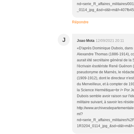
nd=serie_R_affaires_militaires/
_0114_jpg_&sd=d&t=m&f=407fb4
Répondre
J
Joao Mota
12/09/2021 20:11
«D'après Dominique Dubois, dans so
Alexandre Thomas (1886-1914), comm
aurait été secrétaire général de l
l'écrivain ésotériste René Guénon (
pseudonyme de Marnès, le rédacteu
(1909-1912), dont le directeur n'es
du Merveilleux, et à compter de 19
la Science Hermétique<br /> Por Je
Dubois semble avoir raison sur l'ide
militaire suivant, à savoir les rés
http://www.archivesdepartementales7
ml?
nd=serie_R_affaires_militaires
1R3204_0114_jpg_&sd=d&t=m&f=