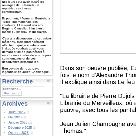
nos jours pour avoir illustré les
ouvrages de Fulcanelli, un
mystérieux alchimiste
contemporain.
Et pourtant, il figure au Bénézit, la
"Bible" internationale des
créateurs. Et suivant son ami
Eugène Canseliet, il fut bien un
maître du pinceau et du crayon.
C'est à la découverte de cet artiste
méconnu, mais profondément
attachant, que je voudrais vous
inviter. Je voudrais aussi vous
demander de ne pas hésiter à
enrichir mes articles de vos propres
commentaires et de vos
découvertes personnelles.
Dans son oeuvre publiée, E
Bon voyage donc au pays
légendaire de Julien Champagne.
fois le nom d'Alexandre Th
Recherche
Il explique ainsi dans Le feu
"La librairie de Pierre Dujo
Librairie du Merveilleux, où 
Archives
pauvre, avec tous les panta
Juillet 2026
(1)
Mai 2026
(1)
Janvier 2026
Jean Julien Champagne avait
(1)
Décembre 2025
(1)
Thomas."
Octobre 2025
(1)