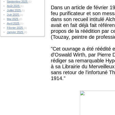
Septembre 2025
(1)
Août 2025
(1)
Dans un article de février 1
Juillet 2025
(1)
feu purificateur et son mes
Juin 2025
(1)
dans son recueil intitulé Al
Mai 2025
(2)
Avril 2025
(1)
avait en fait déjà fait référ
Février 2025
(1)
propos de la réédition par 
Janvier 2025
(2)
(Touzay, peintre de professi
"Cet ouvrage a été réédité 
d'Oswald Wirth, par Pierre 
rédiger sa remarquable Hypot
à sa Librairie du Merveilleux
sans retour de l'infortuné 
1914."