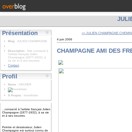
JUL
Présentation
<< JULIEN CHAMPAGNE CHEMI
4 juin 2006
Blog
: JULIEN CHAMPAGNE
CHAMPAGNE AMI DES FR
Description
: Site consacré à
l'artiste français Julien
Champagne (1877-1932), à
sa vie et à ses oeuvres.
Contact
Profil
Name :
ARCHER
À Propos :
hermétiste
...consacré à l'artiste français Julien
Champagne (1877-1932), à sa vie
et à ses oeuvres.
Peintre et dessinateur, Julien
Champagne est surtout connu de