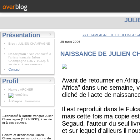
JUL
Présentation
<< CHAMPAGNE DE COULONGES A 
25 mars 2006
Blog
: JULIEN CHAMPAGNE
NAISSANCE DE JULIEN 
Description
: Site consacré à
l'artiste français Julien
Champagne (1877-1932), à
sa vie et à ses oeuvres.
Contact
Avant de retourner en Afriqu
Profil
Africa" dans une semaine, 
Name :
ARCHER
cliché de l'acte de naissan
À Propos :
hermétiste
Il est reproduit dans le Ful
mais cette fois ma copie est
...consacré à l'artiste français Julien
Champagne (1877-1932), à sa vie
Segaud, l'auteur du seul li
et à ses oeuvres.
et sur lequel d'ailleurs il n
Peintre et dessinateur, Julien
Champagne est surtout connu de