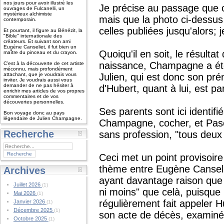
nos jours pour avoir illustré les
Je précise au passage que c
ouvrages de Fulcanelli, un
mystérieux alchimiste
mais que la photo ci-dessus
contemporain.
celles publiées jusqu'alors;
Et pourtant, il figure au Bénézit, la
"Bible" internationale des
créateurs. Et suivant son ami
Eugène Canseliet, il fut bien un
Quoiqu'il en soit, le résult
maître du pinceau et du crayon.
naissance, Champagne a ét
C'est à la découverte de cet artiste
méconnu, mais profondément
attachant, que je voudrais vous
Julien, qui est donc son pré
inviter. Je voudrais aussi vous
demander de ne pas hésiter à
d'Hubert, quant à lui, est p
enrichir mes articles de vos propres
commentaires et de vos
découvertes personnelles.
Ses parents sont ici identi
Bon voyage donc au pays
légendaire de Julien Champagne.
Champagne, cocher, et Pasc
Recherche
sans profession, "tous deux
Ceci met un point provisoire
thème entre Eugène Canseli
Archives
ayant davantage raison que 
Juillet 2026
(1)
ni moins" que celà, puisque
Mai 2026
(1)
régulièrement fait appeler H
Janvier 2026
(1)
Décembre 2025
(1)
son acte de décès, examiné
Octobre 2025
(1)