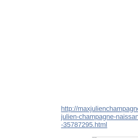
http://maxjulienchampagne.
julien-champagne-naissa
-35787295.html