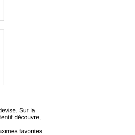
evise. Sur la
tentif découvre,
aximes favorites