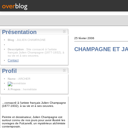
Présentation
25 février 2006
Blog
: JULIEN CHAMPAGNE
CHAMPAGNE ET J
Description
: Site consacré à l'artiste
français Julien Champagne (1877-1932), à
sa vie et à ses oeuvres.
Contact
Profil
Name :
ARCHER
À Propos :
hermétiste
...consacré à l'artiste français Julien Champagne
(1877-1932), à sa vie et à ses oeuvres.
Peintre et dessinateur, Julien Champagne est
surtout connu de nos jours pour avoir illustré les
ouvrages de Fulcanelli, un mystérieux alchimiste
contemporain.