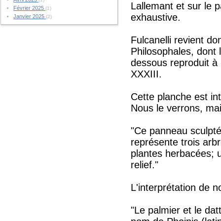
Lallemant et sur le p
Février 2025
(1)
exhaustive.
Janvier 2025
(2)
Fulcanelli revient d
Philosophales, dont 
dessous reproduit à l
XXXIII.
Cette planche est in
Nous le verrons, mai
"Ce panneau sculpté
représente trois arbr
plantes herbacées; u
relief."
L'interprétation de n
"Le palmier et le da