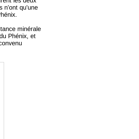
urent les deux
es n'ont qu'une
hénix.
bstance minérale
du Phénix, et
t convenu