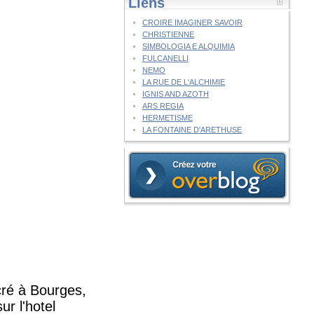
Liens
CROIRE IMAGINER SAVOIR
CHRISTIENNE
SIMBOLOGIA E ALQUIMIA
FULCANELLI
NEMO
LA RUE DE L'ALCHIMIE
IGNIS AND AZOTH
ARS REGIA
HERMETISME
LA FONTAINE D'ARETHUSE
cré à Bourges,
ur l'hotel