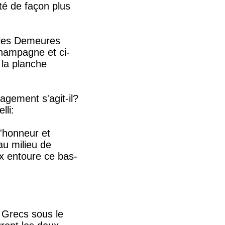
ité de façon plus
s les Demeures
Champagne et ci-
 la planche
agement s'agit-il?
lli:
'honneur et
 au milieu de
x entoure ce bas-
s Grecs sous le