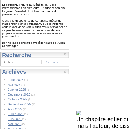
Et pourtant, il figure au Bénézit, la "Bible"
internationale des créateurs. Et suivant son ami
Eugène Canseliet, il fut bien un maître du
pinceau et du crayon.
C'est à la découverte de cet artiste méconnu,
mais profondément attachant, que je voudrais
vous inviter. Je voudrais aussi vous demander de
ne pas hésiter à enrichir mes articles de vos
propres commentaires et de vos découvertes
personnelles.
Bon voyage donc au pays légendaire de Julien
Champagne.
Recherche
Archives
Juillet 2026
(1)
Mai 2026
(1)
Janvier 2026
(1)
Décembre 2025
(1)
Octobre 2025
(1)
Septembre 2025
(1)
Août 2025
(1)
Juillet 2025
(1)
Un chapitre entier d
Juin 2025
(1)
Mai 2025
(2)
mais l'auteur, délais
Avril 2025
(1)