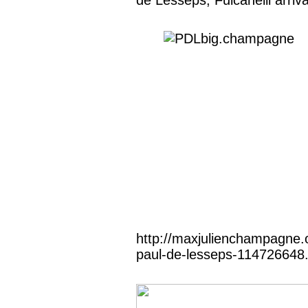
http://maxjulienchampagne.o
paul-de-lesseps-114726648