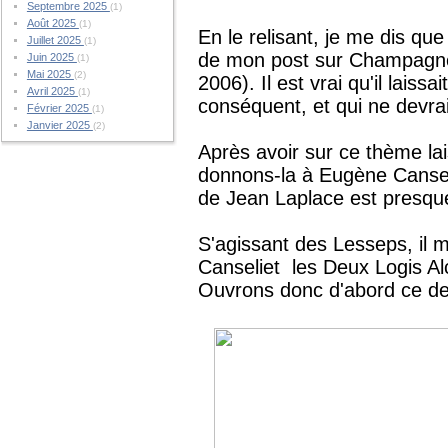
Septembre 2025
(1)
Août 2025
(1)
En le relisant, je me dis que
Juillet 2025
(1)
de mon post sur Champagne e
Juin 2025
(1)
Mai 2025
(2)
2006). Il est vrai qu'il laiss
Avril 2025
(1)
conséquent, et qui ne devrai
Février 2025
(1)
Janvier 2025
(2)
Après avoir sur ce thème la
donnons-la à Eugène Canseli
de Jean Laplace est presque
S'agissant des Lesseps, il 
Canseliet les Deux Logis Alc
Ouvrons donc d'abord ce de