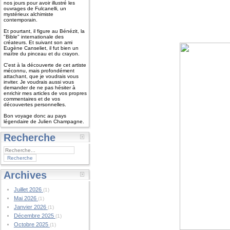
nos jours pour avoir illustré les
ouvrages de Fulcanelli, un
mystérieux alchimiste
contemporain.
Et pourtant, il figure au Bénézit, la
"Bible" internationale des
créateurs. Et suivant son ami
Eugène Canseliet, il fut bien un
maître du pinceau et du crayon.
C'est à la découverte de cet artiste
méconnu, mais profondément
attachant, que je voudrais vous
inviter. Je voudrais aussi vous
demander de ne pas hésiter à
enrichir mes articles de vos propres
commentaires et de vos
découvertes personnelles.
Bon voyage donc au pays
légendaire de Julien Champagne.
Recherche
Archives
Juillet 2026
(1)
Mai 2026
(1)
Janvier 2026
(1)
Décembre 2025
(1)
Octobre 2025
(1)