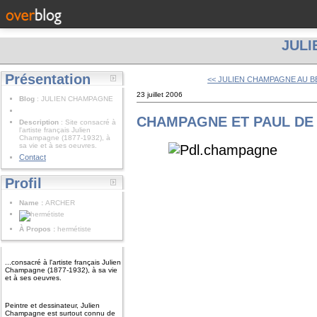
JUL
Présentation
<< JULIEN CHAMPAGNE AU B
23 juillet 2006
Blog
: JULIEN CHAMPAGNE
CHAMPAGNE ET PAUL DE
Description
: Site consacré à
l'artiste français Julien
Champagne (1877-1932), à
sa vie et à ses oeuvres.
Contact
Profil
Name :
ARCHER
À Propos :
hermétiste
...consacré à l'artiste français Julien
Champagne (1877-1932), à sa vie
et à ses oeuvres.
Peintre et dessinateur, Julien
Champagne est surtout connu de