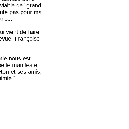
viable de "grand
doute pas pour ma
sance.
i vient de faire
revue, Françoise
imie nous est
be le manifeste
ton et ses amis,
himie."