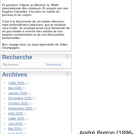
Et pourtant, il figure au Bénézit, la "Bible"
internationale des créateurs. Et suivant son ami
Eugène Canseliet, il fut bien un maître du
pinceau et du crayon.
C'est à la découverte de cet artiste méconnu,
mais profondément attachant, que je voudrais
vous inviter. Je voudrais aussi vous demander de
ne pas hésiter à enrichir mes articles de vos
propres commentaires et de vos découvertes
personnelles.
Bon voyage donc au pays légendaire de Julien
Champagne.
Recherche
Archives
Juillet 2026
(1)
Mai 2026
(1)
Janvier 2026
(1)
Décembre 2025
(1)
Octobre 2025
(1)
Septembre 2025
(1)
Août 2025
(1)
Juillet 2025
(1)
Juin 2025
(1)
Mai 2025
(2)
André Breton (1896-
Avril 2025
(1)