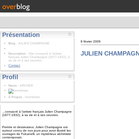
Présentation
8 février 2009
Blog
: JULIEN CHAMPAGNE
JULIEN CHAMPAGN
Description
: Site consacré à l'artiste
français Julien Champagne (1877-1932), à
sa vie et à ses oeuvres.
Contact
Profil
Name :
ARCHER
À Propos :
hermétiste
...consacré à l'artiste français Julien Champagne
(1877-1932), à sa vie et à ses oeuvres.
Peintre et dessinateur, Julien Champagne est
surtout connu de nos jours pour avoir illustré les
ouvrages de Fulcanelli, un mystérieux alchimiste
contemporain.