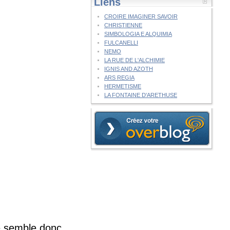
Liens
CROIRE IMAGINER SAVOIR
CHRISTIENNE
SIMBOLOGIA E ALQUIMIA
FULCANELLI
NEMO
LA RUE DE L'ALCHIMIE
IGNIS AND AZOTH
ARS REGIA
HERMETISME
LA FONTAINE D'ARETHUSE
e semble donc