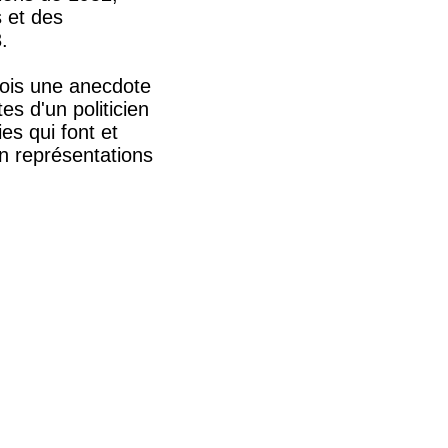
s et des
.
 fois une anecdote
es d'un politicien
es qui font et
en représentations