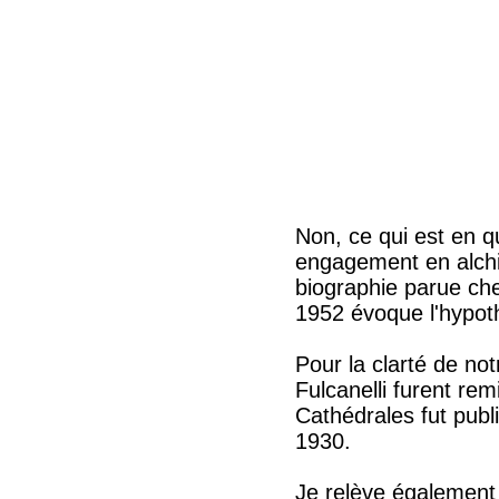
Non, ce qui est en qu
engagement en alchi
biographie parue ch
1952 évoque l'hypoth
Pour la clarté de no
Fulcanelli furent re
Cathédrales fut publ
1930.
Je relève également