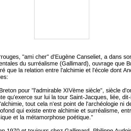
rouges, "ami cher" d'Eugène Canseliet, a dans so
ntales du surréalisme (Gallimard), ouvrage que Br
 que la relation entre l'alchimie et l'école dont A
les:
reton pour "l'admirable XIVème siècle", siècle d'or
nte qu'exerce sur lui la tour Saint-Jacques, liée, dit
l'alchimie, tout cela n'est point de l'archéologie ni de
rofond qui existe entre alchimie et surréalisme, entr
mique et la métamorphose poétique."
 en 1970 et toujours chez Gallimard, Philippe Audo