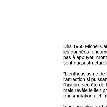
Dès 1950 Michel Car
les données fondame
pas à appuyer, montré
sont quasi structurel
"L'enthousiasme de B
l'attraction si puissa
l'histoire secrète de 
mais révèle le lien p
transmutation alchi
Vingt ans plus tard,