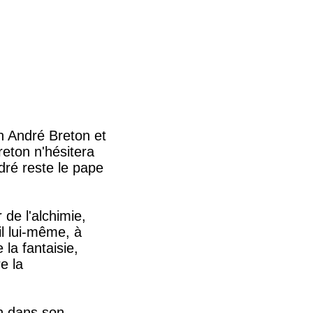
n André Breton et
eton n'hésitera
ndré reste le pape
 de l'alchimie,
-il lui-même, à
 la fantaisie,
e la
in dans son