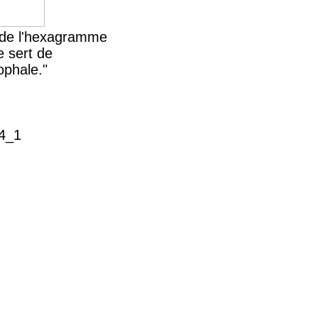
n de l'hexagramme
e sert de
ophale."
54_1