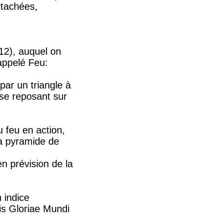
ttachées,
12), auquel on
 appelé Feu:
 par un triangle à
ase reposant sur
 feu en action,
la pyramide de
 prévision de la
 indice
nis Gloriae Mundi