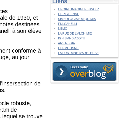
Liens
CROIRE IMAGINER SAVOIR
nces
CHRISTIENNE
nale de 1930, et
SIMBOLOGIA E ALQUIMIA
 notes destinées
FULCANELLI
NEMO
nelli à son élève
LA RUE DE L'ALCHIMIE
IGNIS AND AZOTH
ARS REGIA
HERMETISME
lument conforme à
LA FONTAINE D'ARETHUSE
uge, au jour
l'insersection de
es.
ocle robuste,
yramide
 lequel se trouve