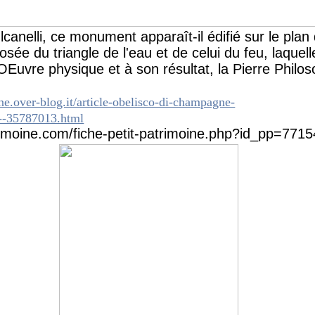
canelli, ce monument apparaît-il édifié sur le pla
sée du triangle de l'eau et de celui du feu, laquell
Euvre physique et à son résultat, la Pierre Philos
e.over-blog.it/article-obelisco-di-champagne-
--35787013.html
trimoine.com/fiche-petit-patrimoine.php?id_pp=771