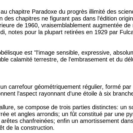
 au chapitre Paradoxe du progrès illimité des scie
des chapitres ne figurant pas dans l'édition origi
ltérieure de 1960, vraisemblablement augmentée de
di, notes pour la plupart retirées en 1929 par Fulca
 obélisque est "l'image sensible, expressive, abso
ouble calamité terrestre, de l'embrasement et du dél
d'un carrefour géométriquement régulier, formé par 
donnent l'aspect rayonnant d'une étoile à six branch
allure, se compose de trois parties distinctes: un s
rrée et angles arrondis; un fût constitué par une p
 arêtes chanfreinées; enfin un amortissement dans
rêt de la construction.