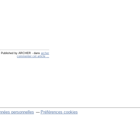
Published by ARCHER
-
dans
archer
commenter cet article
…
nnées personnelles
Préférences cookies