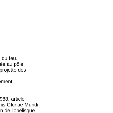
t du feu.
pée au pôle
projette des
lement
88, article
nis Gloriae Mundi
an de l'obélisque