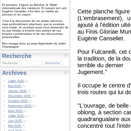
Et pourtant, il figure au Bénézit, la "Bible"
internationale des créateurs. Et suivant son ami
Cette planche figure
Eugène Canseliet, il fut bien un maître du
pinceau et du crayon.
(L'embrasement), un 
C'est à la découverte de cet artiste méconnu,
ajouté à l'édition u
mais profondément attachant, que je voudrais
vous inviter. Je voudrais aussi vous demander de
au Finis Gloriae Mun
ne pas hésiter à enrichir mes articles de vos
propres commentaires et de vos découvertes
Eugène Canseliet.
personnelles.
Bon voyage donc au pays légendaire de Julien
Champagne.
Pour Fulcanelli, cet
Recherche
la tradition, de la d
terrible du dernier
Jugement."
Archives
Juillet 2026
(1)
Il occupe le centre 
Mai 2026
(1)
trois routes qui lui 
Janvier 2026
(1)
Décembre 2025
(1)
Octobre 2025
(1)
"L'ouvrage, de belle 
Septembre 2025
(1)
Août 2025
oblong, à section ca
(1)
Juillet 2025
(1)
quadrangualaire aux
Juin 2025
(1)
concentré tout l'inté
Mai 2025
(2)
Avril 2025
(1)