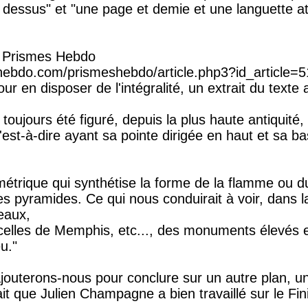
dessus" et "une page et demie et une languette a
de Prismes Hebdo
hebdo.com/prismeshebdo/article.php3?id_article=5
ur en disposer de l'intégralité, un extrait du texte
 toujours été figuré, depuis la plus haute antiquité,
est-à-dire ayant sa pointe dirigée en haut et sa b
étrique qui synthétise la forme de la flamme ou du
les pyramides. Ce qui nous conduirait à voir, dans 
eaux,
lles de Memphis, etc..., des monuments élevés en
u."
ajouterons-nous pour conclure sur un autre plan, un
it que Julien Champagne a bien travaillé sur le Fi