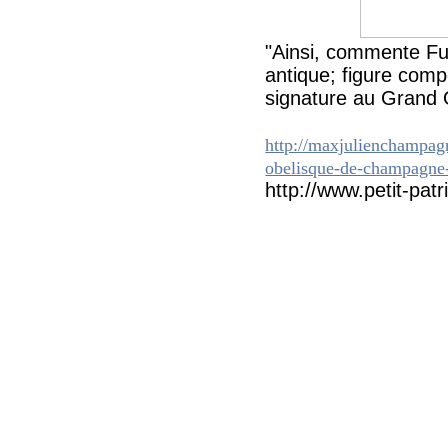
"Ainsi, commente Ful
antique; figure compo
signature au Grand O
http://maxjulienchampagn
obelisque-de-champagne
http://www.petit-pa