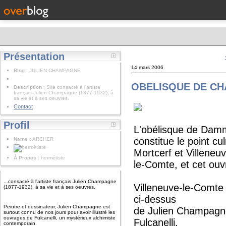
Présentation
14 mars 2006
Blog
: JULIEN CHAMPAGNE
OBELISQUE DE C
Description
: Site consacré à l'artiste
français Julien Champagne (1877-1932), à
sa vie et à ses oeuvres.
Contact
Profil
L'obélisque de Damma
constitue le point c
Name :
ARCHER
Mortcerf et Villeneuv
À Propos :
hermétiste
le-Comte, et cet ou
...consacré à l'artiste français Julien Champagne
Villeneuve-le-Comte 
(1877-1932), à sa vie et à ses oeuvres.
ci-dessus
Peintre et dessinateur, Julien Champagne est
de Julien Champagne
surtout connu de nos jours pour avoir illustré les
ouvrages de Fulcanelli, un mystérieux alchimiste
Fulcanelli.
contemporain.