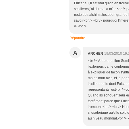
Fulcanelli,il est vrai qu'on en trouv
ses livres,j'ai du mal a m'en<br /> p
reste des alchimistes,et en grande hu
savoir<br /> <br /> pourquoi l'inter
/> <br />
Répondre
A
ARCHER
19/03/2010 19:
<br /> Votre question Semia
l'extérieur, par le conform
à expliquer de façon synth
moins mon avis, et je pens
traditionnelle dont Fulcane
représentants, est<br /> co
Quand ils échouent leur ego
forcément parce que Fulca
trompent.<br /> <br /> He
si ésotérique qu'elle soit,
au niveau mondial.<br /> <