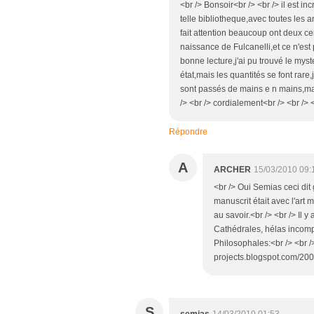
<br /> Bonsoir<br /> <br /> il est 
telle bibliotheque,avec toutes les 
fait attention beaucoup ont deux cen
naissance de Fulcanelli,et ce n'est p
bonne lecture,j'ai pu trouvé le my
état,mais les quantités se font rare
sont passés de mains e n mains,mais
/> <br /> cordialement<br /> <br /> 
Répondre
A
ARCHER
15/03/2010 09:
<br /> Oui Semias ceci dit
manuscrit était avec l'ar
au savoir.<br /> <br /> Il
Cathédrales, hélas incomp
Philosophales:<br /> <br />
projects.blogspot.com/2005
S
semias
14/03/2010 01:53