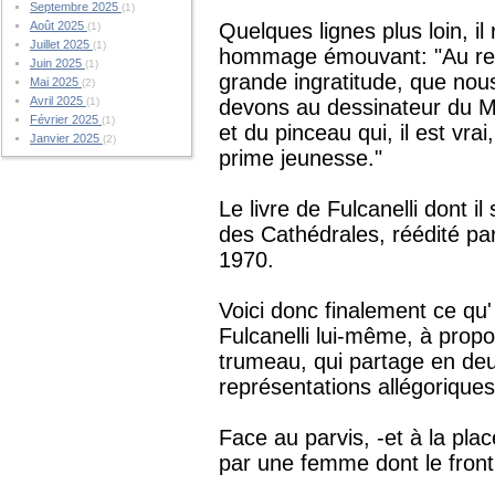
Septembre 2025
(1)
Août 2025
Quelques lignes plus loin, il 
(1)
Juillet 2025
(1)
hommage émouvant: "Au reste
Juin 2025
(1)
grande ingratitude, que no
Mai 2025
(2)
Avril 2025
(1)
devons au dessinateur du M
Février 2025
(1)
et du pinceau qui, il est vrai
Janvier 2025
(2)
prime jeunesse."
Le livre de Fulcanelli dont i
des Cathédrales, réédité pa
1970.
Voici donc finalement ce qu'
Fulcanelli lui-même, à propo
trumeau, qui partage en deux
représentations allégorique
Face au parvis, -et à la plac
par une femme dont le front