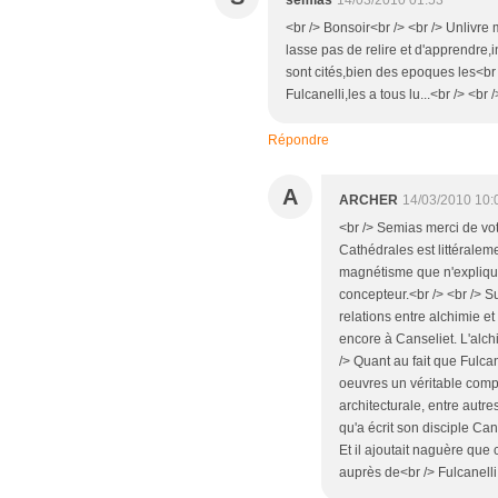
<br /> Bonsoir<br /> <br /> Unlivr
lasse pas de relire et d'apprendre,i
sont cités,bien des epoques les<br
Fulcanelli,les a tous lu...<br /> <br /
Répondre
A
ARCHER
14/03/2010 10:
<br /> Semias merci de vo
Cathédrales est littéraleme
magnétisme que n'explique
concepteur.<br /> <br /> Su
relations entre alchimie 
encore à Canseliet. L'alchi
/> Quant au fait que Fulcanel
oeuvres un véritable comp
architecturale, entre autres
qu'a écrit son disciple Cans
Et il ajoutait naguère que
auprès de<br /> Fulcanelli.