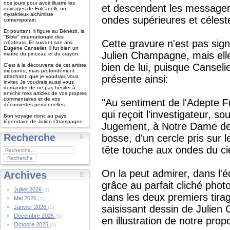
nos jours pour avoir illustré les
et descendent les messagers
ouvrages de Fulcanelli, un
mystérieux alchimiste
ondes supérieures et célest
contemporain.
Et pourtant, il figure au Bénézit, la
"Bible" internationale des
Cette gravure n'est pas sig
créateurs. Et suivant son ami
Eugène Canseliet, il fut bien un
Julien Champagne, mais ell
maître du pinceau et du crayon.
bien de lui, puisque Canseli
C'est à la découverte de cet artiste
méconnu, mais profondément
attachant, que je voudrais vous
présente ainsi:
inviter. Je voudrais aussi vous
demander de ne pas hésiter à
enrichir mes articles de vos propres
commentaires et de vos
"Au sentiment de l'Adepte Ful
découvertes personnelles.
qui reçoit l'investigateur, s
Bon voyage donc au pays
légendaire de Julien Champagne.
Jugement, à Notre Dame de
Recherche
bosse, d'un cercle pris sur l
tête touche aux ondes du cie
On la peut admirer, dans l'
Archives
grâce au parfait cliché phot
Juillet 2026
(1)
dans les deux premiers tira
Mai 2026
(1)
saisissant dessin de Julie
Janvier 2026
(1)
Décembre 2025
(1)
en illustration de notre prop
Octobre 2025
(1)