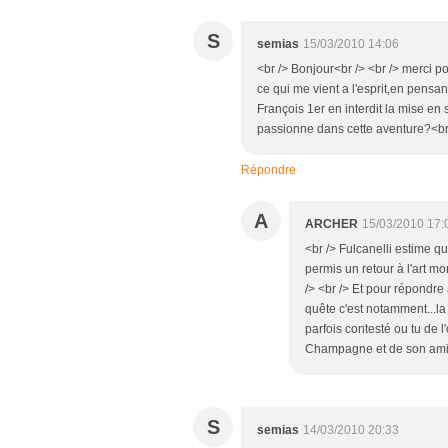
S
semias
15/03/2010 14:06
<br /> Bonjour<br /> <br /> merci pou
ce qui me vient a l'esprit,en pensant
François 1er en interdit la mise en 
passionne dans cette aventure?<br /
Répondre
A
ARCHER
15/03/2010 17:
<br /> Fulcanelli estime qu
permis un retour à l'art m
/> <br /> Et pour répondre 
quête c'est notamment...la
parfois contesté ou tu de l
Champagne et de son ami E
S
semias
14/03/2010 20:33