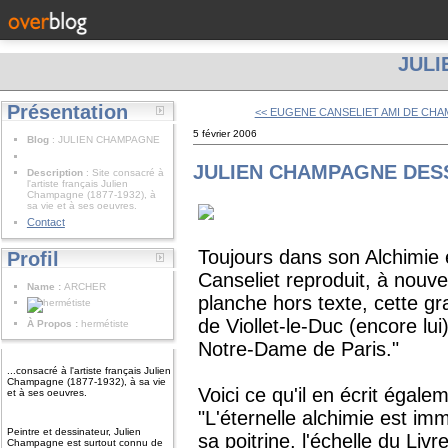
JUL
Présentation
<< EUGENE CANSELIET AMI DE CH
5 février 2006
Blog
: JULIEN CHAMPAGNE
JULIEN CHAMPAGNE DESS
Description
: Site consacré à
l'artiste français Julien
Champagne (1877-1932), à
sa vie et à ses oeuvres.
Contact
Toujours dans son Alchimie
Profil
Canseliet reproduit, à nouv
Name :
ARCHER
planche hors texte, cette gra
de Viollet-le-Duc (encore lui
À Propos :
hermétiste
Notre-Dame de Paris."
...consacré à l'artiste français Julien
Champagne (1877-1932), à sa vie
Voici ce qu'il en écrit égale
et à ses oeuvres.
"L'éternelle alchimie est im
Peintre et dessinateur, Julien
sa poitrine, l'échelle du Liv
Champagne est surtout connu de